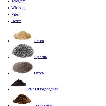
Telegram
Whatsapp
Viber
Почта
Песок
Щебень
Отсев
Земля плодородная
Торфогрунт