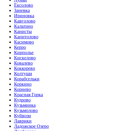
Ёксолово
Заневка
Ириновка
Кавголово
Кальтино
Канисты
Капитолово
Касимово
Керро
Кирполье
Кискелово
Ковалево
Коккорево
Колтуши
Корабсельки
Коркино
Корнево
Красная Горка
Кудрово
Кузьминка
Кузьмолово
Куйвози
Лаврики
Ладожское Озеро