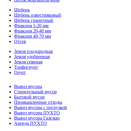
Щебень
Щебень известняковый
Щебень гранитный
Фракция 5-20 мм
Фракция 20-40 мм
Фракция 40-70 мм
Отсев
Земля плодородная
Земля удобренная
Земля сеянная
Торфогрунт
Грунт
Вывоз мусора
Строительный мусор
Бытовой мусор
Промышленные отходы
Вывоз мусора с погрузкой
Вывоз мусора ПУХТО
Вывоз мусора Газелью
Аренда ПУХТО