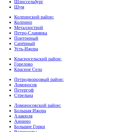
Шлиссельбург
Шум
Колпинский район:
Колпино
Металлострой
Петро-Славянка
Понтонный
Сапёрный
Усть-Ижора
Красносельский район:
Горелово
Красное Село
Петродворцовый район:
Ломоносов
Петергоф
Стрельна
Ломоносовский район:
Большая Ижора
Алакюля
Аннино
Большие Горки
Велигонты