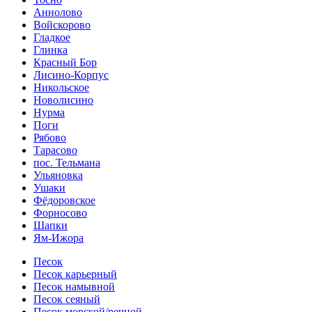
Аннолово
Войскорово
Гладкое
Глинка
Красный Бор
Лисино-Корпус
Никольское
Новолисино
Нурма
Поги
Рябово
Тарасово
пос. Тельмана
Ульяновка
Ушаки
Фёдоровское
Форносово
Шапки
Ям-Ижора
Песок
Песок карьерный
Песок намывной
Песок сеяный
Песок морской/речной