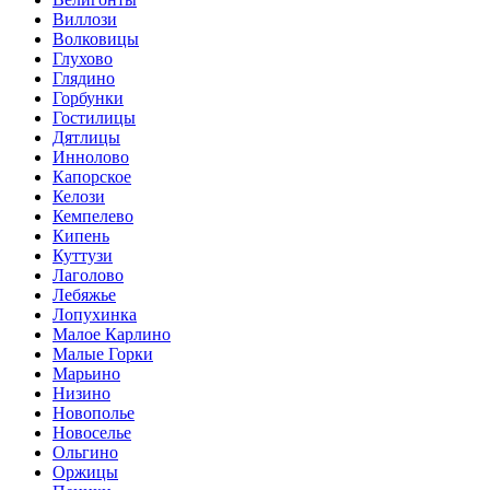
Виллози
Волковицы
Глухово
Глядино
Горбунки
Гостилицы
Дятлицы
Иннолово
Капорское
Келози
Кемпелево
Кипень
Куттузи
Лаголово
Лебяжье
Лопухинка
Малое Карлино
Малые Горки
Марьино
Низино
Новополье
Новоселье
Ольгино
Оржицы