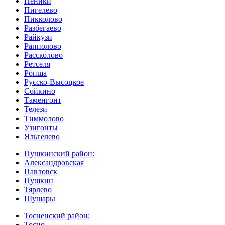
Пеники
Пигелево
Пикколово
Разбегаево
Райкузи
Рапполово
Рассколово
Ретселя
Ропша
Русско-Высоцкое
Сойкино
Таменгонт
Телези
Тиммолово
Узигонты
Яльгелево
Пушкинский район:
Александровская
Павловск
Пушкин
Тярлево
Шушары
Тосненский район:
Тосно