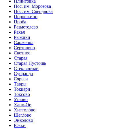
Плинтовка
Пос. им. Морозова
Пос. им. Свердлова
Порошкино
Проба
Разметелево
Рахья
Рыжики
Сарженка
Сертолово
Скотное
Старая
Старая Пустошь
Стеклянный
Суоранда
Сярьги
Тавры
Токкари
Токсово
Углово
Хапо-Ое
Хиттолово
Щеглово
Энколово
Юкки