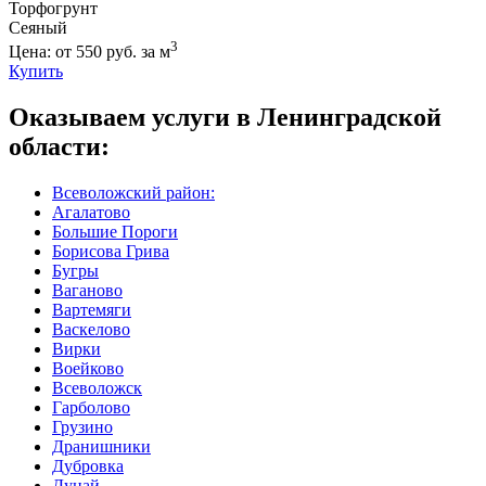
Торфогрунт
Сеяный
3
Цена: от 550 руб. за м
Купить
Оказываем услуги в Ленинградской
области:
Всеволожский район:
Агалатово
Большие Пороги
Борисова Грива
Бугры
Ваганово
Вартемяги
Васкелово
Вирки
Воейково
Всеволожск
Гарболово
Грузино
Дранишники
Дубровка
Дунай