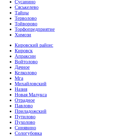
Сусанино
Сяськелево
Тайцы
Терволово
Тойворово
Торфопредприятие
Химози
Кировский район:
Кировск
Апраксин
Войтолово
Дачное
Келколово
Мга
Михайловский
Назия
Новая Малукса
Отрадное
Павлово
Приладожский
Путилово
Пухолово
Синявино
Сологубовка