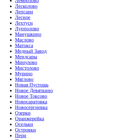
Лемболово
Лесколово
Лепсари
Лесное
Лехтуси
Лупполово
Манушкино
Маслово
Матокса
Медный Завод
Мендсары
Минулово
Мистолово
Мурино
Мяглово
Новая Пустошь
Новое Девяткино
Новое Токсово
Новосаратовка
Новосергиевка
Озерки
Оранжерейка
Осельки
Островки
Пери