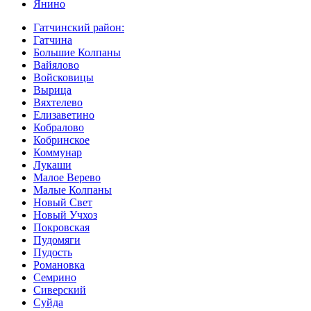
Янино
Гатчинский район:
Гатчина
Большие Колпаны
Вайялово
Войсковицы
Вырица
Вяхтелево
Елизаветино
Кобралово
Кобринское
Коммунар
Лукаши
Малое Верево
Малые Колпаны
Новый Свет
Новый Учхоз
Покровская
Пудомяги
Пудость
Романовка
Семрино
Сиверский
Суйда