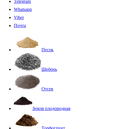
Telegram
Whatsapp
Viber
Почта
Песок
Щебень
Отсев
Земля плодородная
Торфогрунт