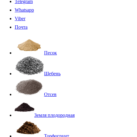
Telegram
Whatsapp
Viber
Почта
Песок
Щебень
Отсев
Земля плодородная
Торфогрунт