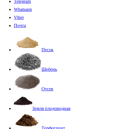
Telegram
Whatsapp
Viber
Почта
Песок
Щебень
Отсев
Земля плодородная
Торфогрунт