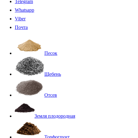
Telegram
Whatsapp
Viber
Почта
Песок
Щебень
Отсев
Земля плодородная
Торфогрунт