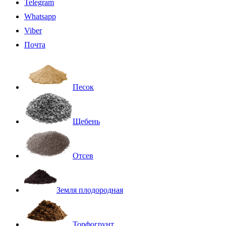
Telegram
Whatsapp
Viber
Почта
Песок
Щебень
Отсев
Земля плодородная
Торфогрунт