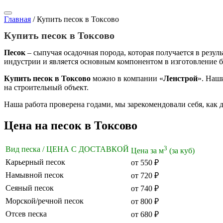
Главная
/
Купить песок в Токсово
Купить песок в Токсово
Песок
– сыпучая осадочная порода, которая получается в резу
индустрии и является основным компонентом в изготовление 
Купить песок в Токсово
можно в компании «
Ленстрой
». Наш
на строительный объект.
Наша работа проверена годами, мы зарекомендовали себя, как
Цена на песок в Токсово
3
Вид песка / ЦЕНА С ДОСТАВКОЙ
Цена за м
(за куб)
Карьерный песок
от 550 ₽
Намывной песок
от 720 ₽
Сеяный песок
от 740 ₽
Морской/речной песок
от 800 ₽
Отсев песка
от 680 ₽