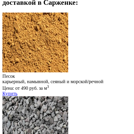
доставкой в Сарженке:
Песок
карьерный, намывной, сеяный и морской/речной
3
Цена: от 490 руб. за м
Купить