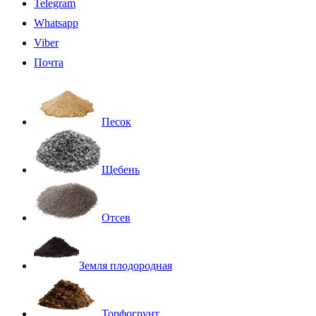
Telegram
Whatsapp
Viber
Почта
Песок
Щебень
Отсев
Земля плодородная
Торфогрунт