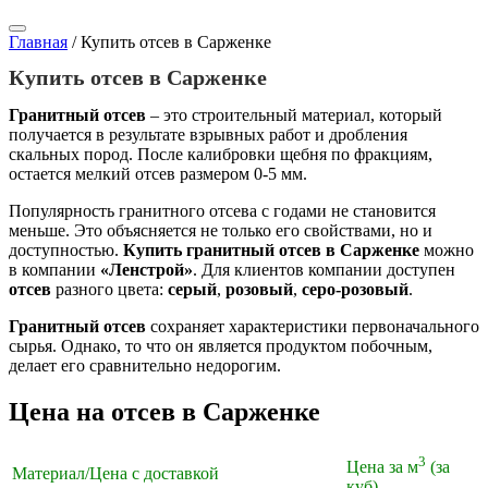
Главная
/
Купить отсев в Сарженке
Купить отсев в Сарженке
Гранитный отсев
– это строительный материал, который
получается в результате взрывных работ и дробления
скальных пород. После калибровки щебня по фракциям,
остается мелкий отсев размером 0-5 мм.
Популярность гранитного отсева с годами не становится
меньше. Это объясняется не только его свойствами, но и
доступностью.
Купить гранитный отсев в Сарженке
можно
в компании
«Ленстрой»
. Для клиентов компании доступен
отсев
разного цвета:
серый
,
розовый
,
серо-розовый
.
Гранитный отсев
сохраняет характеристики первоначального
сырья. Однако, то что он является продуктом побочным,
делает его сравнительно недорогим.
Цена на отсев в Сарженке
3
Цена за м
(за
Материал/Цена с доставкой
куб)