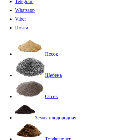
Telegram
Whatsapp
Viber
Почта
Песок
Щебень
Отсев
Земля плодородная
Торфогрунт