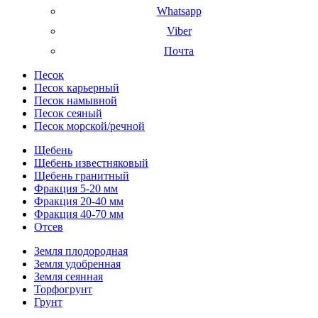
Whatsapp
Viber
Почта
Песок
Песок карьерный
Песок намывной
Песок сеяный
Песок морской/речной
Щебень
Щебень известняковый
Щебень гранитный
Фракция 5-20 мм
Фракция 20-40 мм
Фракция 40-70 мм
Отсев
Земля плодородная
Земля удобренная
Земля сеянная
Торфогрунт
Грунт