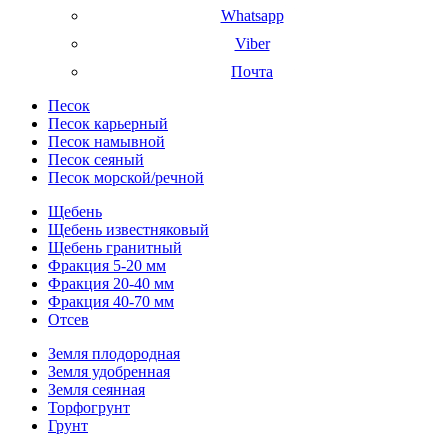
Whatsapp
Viber
Почта
Песок
Песок карьерный
Песок намывной
Песок сеяный
Песок морской/речной
Щебень
Щебень известняковый
Щебень гранитный
Фракция 5-20 мм
Фракция 20-40 мм
Фракция 40-70 мм
Отсев
Земля плодородная
Земля удобренная
Земля сеянная
Торфогрунт
Грунт