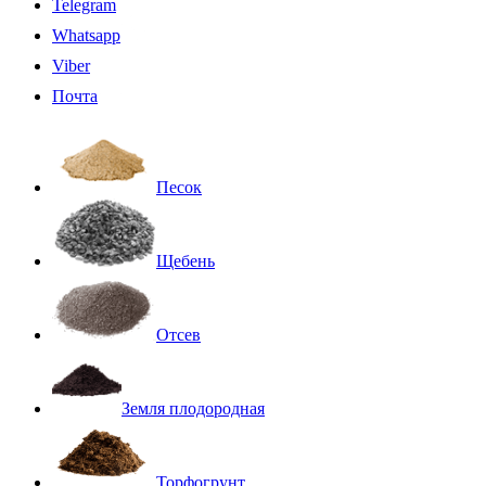
Telegram
Whatsapp
Viber
Почта
Песок
Щебень
Отсев
Земля плодородная
Торфогрунт