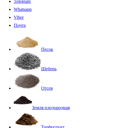
Telegram
Whatsapp
Viber
Почта
Песок
Щебень
Отсев
Земля плодородная
Торфогрунт