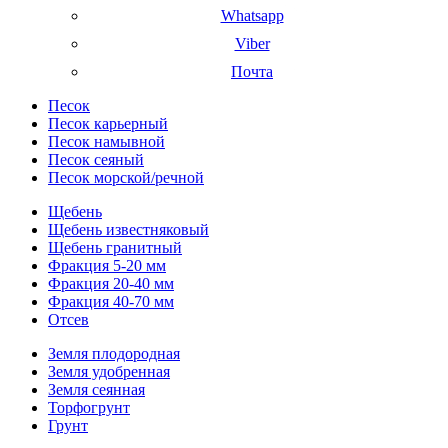
Whatsapp
Viber
Почта
Песок
Песок карьерный
Песок намывной
Песок сеяный
Песок морской/речной
Щебень
Щебень известняковый
Щебень гранитный
Фракция 5-20 мм
Фракция 20-40 мм
Фракция 40-70 мм
Отсев
Земля плодородная
Земля удобренная
Земля сеянная
Торфогрунт
Грунт