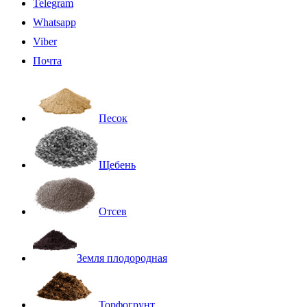
Telegram
Whatsapp
Viber
Почта
Песок
Щебень
Отсев
Земля плодородная
Торфогрунт