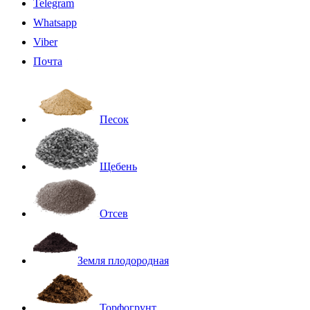
Telegram
Whatsapp
Viber
Почта
Песок
Щебень
Отсев
Земля плодородная
Торфогрунт