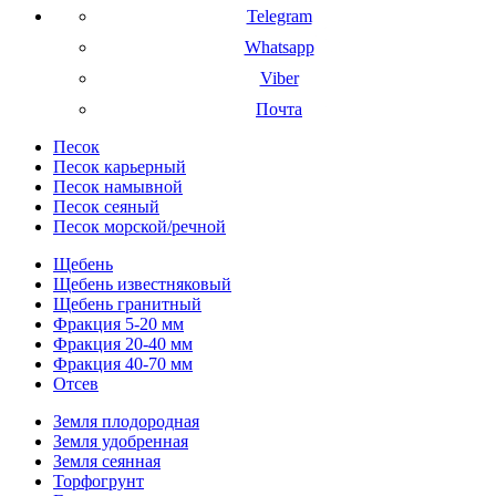
Telegram
Whatsapp
Viber
Почта
Песок
Песок карьерный
Песок намывной
Песок сеяный
Песок морской/речной
Щебень
Щебень известняковый
Щебень гранитный
Фракция 5-20 мм
Фракция 20-40 мм
Фракция 40-70 мм
Отсев
Земля плодородная
Земля удобренная
Земля сеянная
Торфогрунт