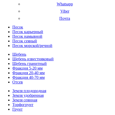
Whatsapp
Viber
Почта
Песок
Песок карьерный
Песок намывной
Песок сеяный
Песок морской/речной
Щебень
Щебень известняковый
Щебень гранитный
Фракция 5-20 мм
Фракция 20-40 мм
Фракция 40-70 мм
Отсев
Земля плодородная
Земля удобренная
Земля сеянная
Торфогрунт
Грунт