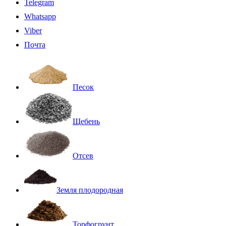
Telegram
Whatsapp
Viber
Почта
Песок
Щебень
Отсев
Земля плодородная
Торфогрунт