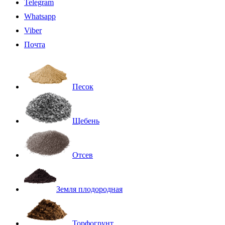
Telegram
Whatsapp
Viber
Почта
Песок
Щебень
Отсев
Земля плодородная
Торфогрунт