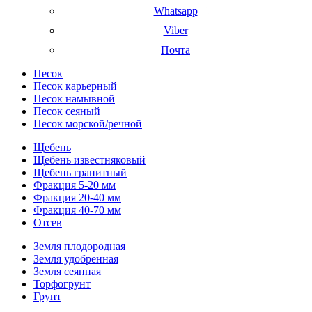
Whatsapp
Viber
Почта
Песок
Песок карьерный
Песок намывной
Песок сеяный
Песок морской/речной
Щебень
Щебень известняковый
Щебень гранитный
Фракция 5-20 мм
Фракция 20-40 мм
Фракция 40-70 мм
Отсев
Земля плодородная
Земля удобренная
Земля сеянная
Торфогрунт
Грунт