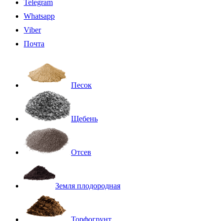
Telegram
Whatsapp
Viber
Почта
Песок
Щебень
Отсев
Земля плодородная
Торфогрунт