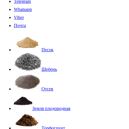
Telegram
Whatsapp
Viber
Почта
Песок
Щебень
Отсев
Земля плодородная
Торфогрунт