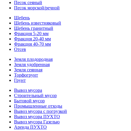
Песок сеяный
Песок морской/речной
Щебень
Щебень известняковый
Щебень гранитный
Фракция 5-20 мм
Фракция 20-40 мм
Фракция 40-70 мм
Отсев
Земля плодородная
Земля удобренная
Земля сеянная
Торфогрунт
Грунт
Вывоз мусора
Строительный мусор
Бытовой мусор
Промышленные отходы
Вывоз мусора с погрузкой
Вывоз мусора ПУХТО
Вывоз мусора Газелью
Аренда ПУХТО