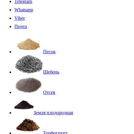
Telegram
Whatsapp
Viber
Почта
Песок
Щебень
Отсев
Земля плодородная
Торфогрунт