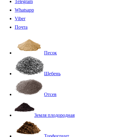
Telegram
Whatsapp
Viber
Почта
Песок
Щебень
Отсев
Земля плодородная
Торфогрунт