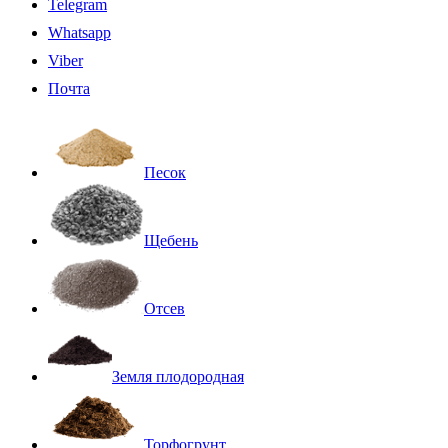
Telegram
Whatsapp
Viber
Почта
Песок
Щебень
Отсев
Земля плодородная
Торфогрунт