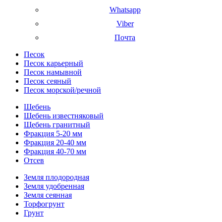
Whatsapp
Viber
Почта
Песок
Песок карьерный
Песок намывной
Песок сеяный
Песок морской/речной
Щебень
Щебень известняковый
Щебень гранитный
Фракция 5-20 мм
Фракция 20-40 мм
Фракция 40-70 мм
Отсев
Земля плодородная
Земля удобренная
Земля сеянная
Торфогрунт
Грунт