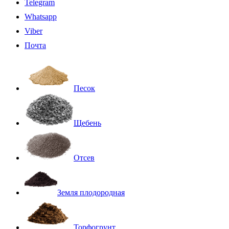
Telegram
Whatsapp
Viber
Почта
Песок
Щебень
Отсев
Земля плодородная
Торфогрунт