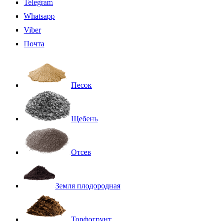
Telegram
Whatsapp
Viber
Почта
Песок
Щебень
Отсев
Земля плодородная
Торфогрунт