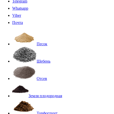
Telegram
Whatsapp
Viber
Почта
Песок
Щебень
Отсев
Земля плодородная
Торфогрунт