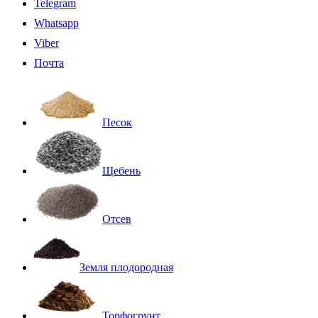
Telegram
Whatsapp
Viber
Почта
Песок
Щебень
Отсев
Земля плодородная
Торфогрунт