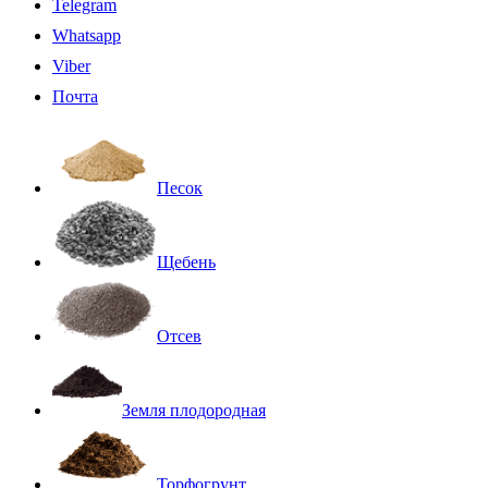
Telegram
Whatsapp
Viber
Почта
Песок
Щебень
Отсев
Земля плодородная
Торфогрунт