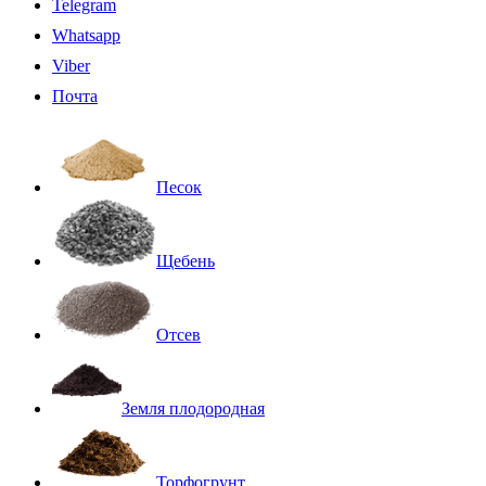
Telegram
Whatsapp
Viber
Почта
Песок
Щебень
Отсев
Земля плодородная
Торфогрунт