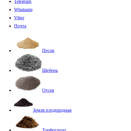
Telegram
Whatsapp
Viber
Почта
Песок
Щебень
Отсев
Земля плодородная
Торфогрунт