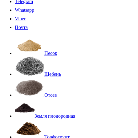
Telegram
Whatsapp
Viber
Почта
Песок
Щебень
Отсев
Земля плодородная
Торфогрунт