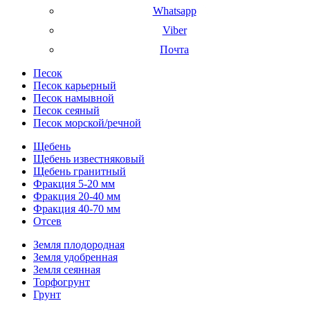
Whatsapp
Viber
Почта
Песок
Песок карьерный
Песок намывной
Песок сеяный
Песок морской/речной
Щебень
Щебень известняковый
Щебень гранитный
Фракция 5-20 мм
Фракция 20-40 мм
Фракция 40-70 мм
Отсев
Земля плодородная
Земля удобренная
Земля сеянная
Торфогрунт
Грунт