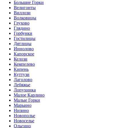
Большие Горки
Велигонты
Виллози
Волковицы
Глухово
Глядино
Горбунки
Гостилицы
Дятлицы
Иннолово
Капорское
Келози
Кемпелево
Кипень
Куттузи
Лаголово
Лебяжье
Лопухинка
Малое Карлино
Малые Горки
Марьино
Низино
Новополье
Новоселье
Ольгино