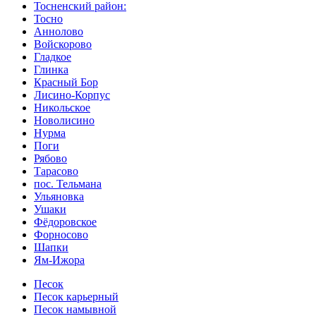
Тосненский район:
Тосно
Аннолово
Войскорово
Гладкое
Глинка
Красный Бор
Лисино-Корпус
Никольское
Новолисино
Нурма
Поги
Рябово
Тарасово
пос. Тельмана
Ульяновка
Ушаки
Фёдоровское
Форносово
Шапки
Ям-Ижора
Песок
Песок карьерный
Песок намывной