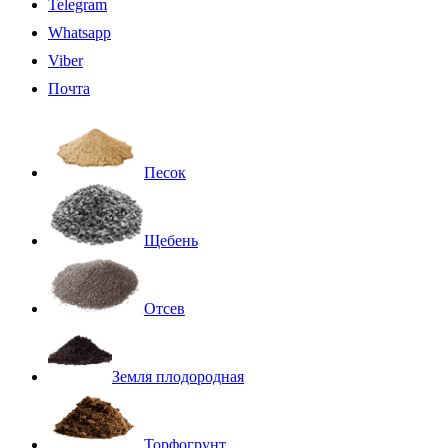
Telegram
Whatsapp
Viber
Почта
Песок
Щебень
Отсев
Земля плодородная
Торфогрунт