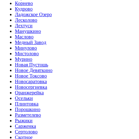
Корнево
Кудрово
Ладожское Озеро
Лесколово
Лехтуси
Манушкино
Маслово
Медный Завод
Минулово
Мистолово
Мурино
Новая Пустошь
Новое Девяткино
Новое Токсово
Новосаратовка
Новосергиевка
Оранжерейка
Осельки
Плинтовка
Порошкино
Разметелево
Рыжики
Сарженка
Сертолово
Скотное