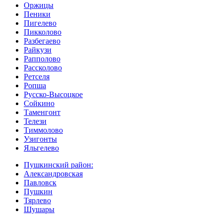
Оржицы
Пеники
Пигелево
Пикколово
Разбегаево
Райкузи
Рапполово
Рассколово
Ретселя
Ропша
Русско-Высоцкое
Сойкино
Таменгонт
Телези
Тиммолово
Узигонты
Яльгелево
Пушкинский район:
Александровская
Павловск
Пушкин
Тярлево
Шушары