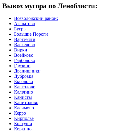
Вывоз мусора по Ленобласти:
Всеволожский район:
Агалатово
Бугры
Большие Пороги
Вартемяги
Васкелово
Вирки
Воейково
Гарболово
Грузино
Дранишники
Дубровка
Ёксолово
Кавголово
Кальтино
Канисты
Капитолово
Касимово
Керро
Кирполье
Колтуши
Коркино