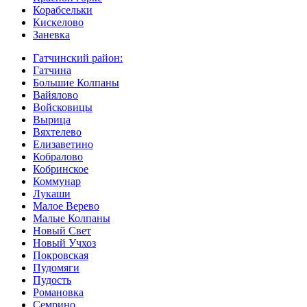
Корабсельки
Кискелово
Заневка
Гатчинский район:
Гатчина
Большие Колпаны
Вайялово
Войсковицы
Вырица
Вяхтелево
Елизаветино
Кобралово
Кобринское
Коммунар
Лукаши
Малое Верево
Малые Колпаны
Новый Свет
Новый Учхоз
Покровская
Пудомяги
Пудость
Романовка
Семрино