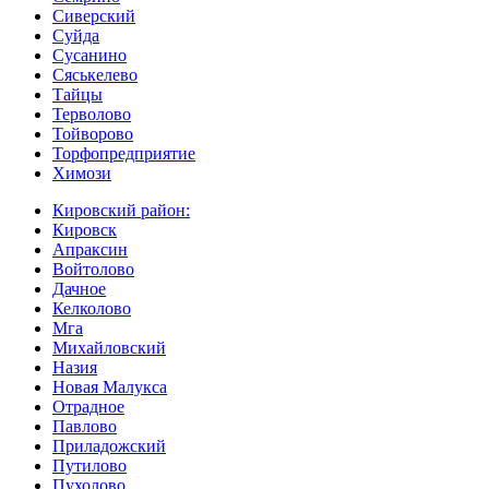
Сиверский
Суйда
Сусанино
Сяськелево
Тайцы
Терволово
Тойворово
Торфопредприятие
Химози
Кировский район:
Кировск
Апраксин
Войтолово
Дачное
Келколово
Мга
Михайловский
Назия
Новая Малукса
Отрадное
Павлово
Приладожский
Путилово
Пухолово