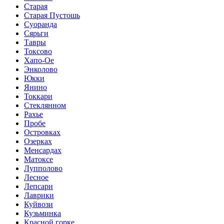
Старая
Старая Пустошь
Суоранда
Сярьги
Тавры
Токсово
Хапо-Ое
Энколово
Юкки
Янино
Токкари
Стеклянном
Рахье
Пробе
Островках
Озерках
Менсардах
Матоксе
Лупполово
Лесное
Лепсари
Лаврики
Куйвози
Кузьминка
Красной горке