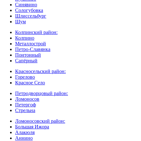
Синявино
Сологубовка
Шлиссельбург
Шум
Колпинский район:
Колпино
Металлострой
Петро-Славянка
Понтонный
Сапёрный
Красносельский район:
Горелово
Красное Село
Петродворцовый район:
Ломоносов
Петергоф
Стрельна
Ломоносовский район:
Большая Ижора
Алакюля
Аннино