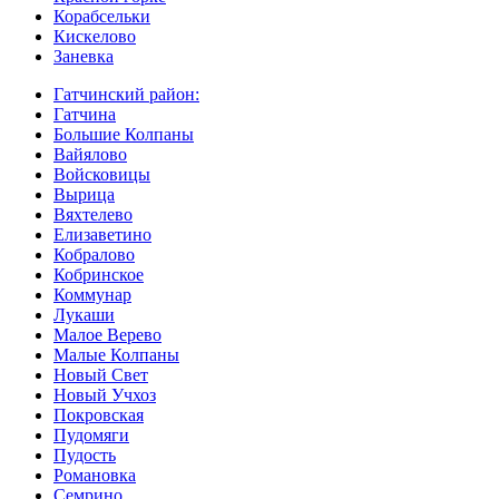
Корабсельки
Кискелово
Заневка
Гатчинский район:
Гатчина
Большие Колпаны
Вайялово
Войсковицы
Вырица
Вяхтелево
Елизаветино
Кобралово
Кобринское
Коммунар
Лукаши
Малое Верево
Малые Колпаны
Новый Свет
Новый Учхоз
Покровская
Пудомяги
Пудость
Романовка
Семрино