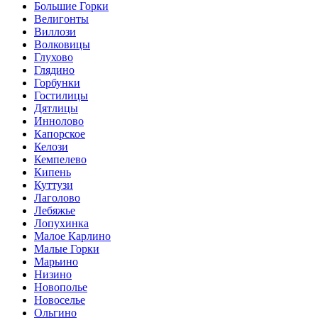
Большие Горки
Велигонты
Виллози
Волковицы
Глухово
Глядино
Горбунки
Гостилицы
Дятлицы
Иннолово
Капорское
Келози
Кемпелево
Кипень
Куттузи
Лаголово
Лебяжье
Лопухинка
Малое Карлино
Малые Горки
Марьино
Низино
Новополье
Новоселье
Ольгино