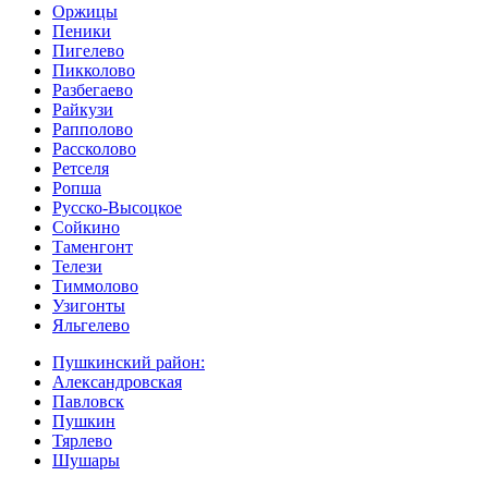
Оржицы
Пеники
Пигелево
Пикколово
Разбегаево
Райкузи
Рапполово
Рассколово
Ретселя
Ропша
Русско-Высоцкое
Сойкино
Таменгонт
Телези
Тиммолово
Узигонты
Яльгелево
Пушкинский район:
Александровская
Павловск
Пушкин
Тярлево
Шушары