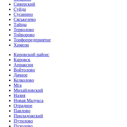
Сиверский
Суйда
Сусанино
Сяськелево
Тайцы
Терволово
Тойворово
Торфопредприятие
Химози
Кировский район:
Кировск
Апраксин
Войтолово
Дачное
Келколово
Мга
Михайловский
Назия
Новая Малукса
Отрадное
Павлово
Приладожский
Путилово
Пухолово