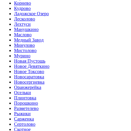
Корнево
Кудрово
Ладожское Озеро
Лесколово
Лехтуси
Манушкино
Маслово
Медный Завод
Минулово
Мистолово
Мурино
Новая Пустошь
Новое Девяткино
Новое Токсово
Новосаратовка
Новосергиевка
Оранжерейка
Осельки
Плинтовка
Порошкино
Разметелево
Рыжики
Сарженка
Сертолово
Скотное