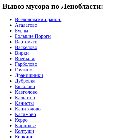
Вывоз мусора по Ленобласти:
Всеволожский район:
Агалатово
Бугры
Большие Пороги
Вартемяги
Васкелово
Вирки
Воейково
Гарболово
Грузино
Дранишники
Дубровка
Ёксолово
Кавголово
Кальтино
Канисты
Капитолово
Касимово
Керро
Кирполье
Колтуши
Коркино