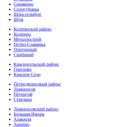
Синявино
Сологубовка
Шлиссельбург
Шум
Колпинский район:
Колпино
Металлострой
Петро-Славянка
Понтонный
Сапёрный
Красносельский район:
Горелово
Красное Село
Петродворцовый район:
Ломоносов
Петергоф
Стрельна
Ломоносовский район:
Большая Ижора
Алакюля
Аннино