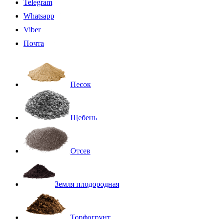
Telegram
Whatsapp
Viber
Почта
Песок
Щебень
Отсев
Земля плодородная
Торфогрунт