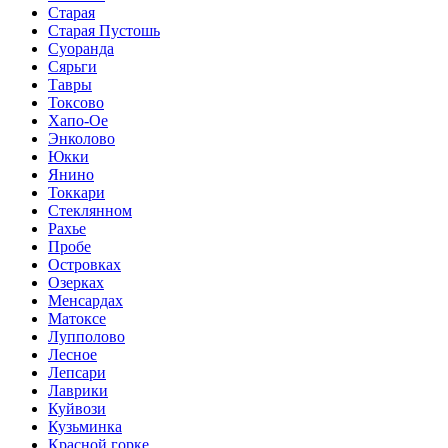
Старая
Старая Пустошь
Суоранда
Сярьги
Тавры
Токсово
Хапо-Ое
Энколово
Юкки
Янино
Токкари
Стеклянном
Рахье
Пробе
Островках
Озерках
Менсардах
Матоксе
Лупполово
Лесное
Лепсари
Лаврики
Куйвози
Кузьминка
Красной горке