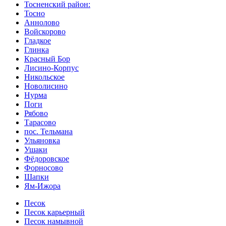
Тосненский район:
Тосно
Аннолово
Войскорово
Гладкое
Глинка
Красный Бор
Лисино-Корпус
Никольское
Новолисино
Нурма
Поги
Рябово
Тарасово
пос. Тельмана
Ульяновка
Ушаки
Фёдоровское
Форносово
Шапки
Ям-Ижора
Песок
Песок карьерный
Песок намывной