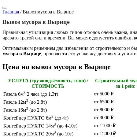
Главная
/
Вывоз мусора в Вырице
Вывоз мусора в Вырице
Правильная утилизация любых типов отходов очень важна, инач
чревато тратой сил и времени. Вы можете допустить ошибки, к
Оптимальным решением для избавления от строительного и б
мусора в Вырице
, произвести его упаковку, доставку и унич
Цена на вывоз мусора в Вырице
УСЛУГА (грузоподъёмность, тонн) /
Строительный мус
СТОИМОСТЬ
за 1 рейс
3
от 5000 ₽
Газель 6м
2 часа (до 1,3т)
3
от 6500 ₽
Газель 12м
(до 2.8т)
3
от 8000 ₽
Газель 16м
(до 2.8т)
3
от 9000 ₽
Контейнер ПУХТО 6м
(до 4т)
3
от 11000 ₽
Контейнер ПУХТО 14м
(до 4-10т)
3
от 15000 ₽
Контейнер ПУХТО 20м
(до 10т)