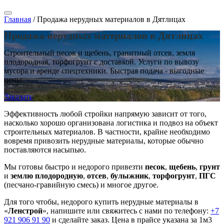
Главная
/
Продажа нерудных материалов в Дятлицах
Продажа нерудных материалов в Дятлицах
Строительный песок и щебень, гранитный отсев, земля
плодородная, торфогрунт с доставкой. Услуги по вывозу
мусора и аренде спецтехники. Быстрая подача - выгодные
цены.
Заказать
Эффективность любой стройки напрямую зависит от того,
насколько хорошо организована логистика и подвоз на объект
строительных материалов. В частности, крайне необходимо
вовремя привозить нерудные материалы, которые обычно
поставляются насыпью.
Мы готовы быстро и недорого привезти
песок
,
щебень
,
грунт
и
землю плодородную
,
отсев
,
булыжник
,
торфогрунт
,
ПГС
(песчано-гравийную смесь) и многое другое.
Для того чтобы, недорого купить нерудные материалы в
«
Ленстрой
», напишите или свяжитесь с нами по телефону:
+7
921 906 91 90
и сделайте заказ. Цена в прайсе указана за 1м3