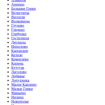
Алакюля
Аннино
Большие Горки
Велигонты
Виллози
Волковицы
Глухово
Глядино
Горбунки
Гостилицы
Дятлицы
Иннолово
Капорское
Келози
Кемпелево
Кипень
Куттузи
Лаголово
Лебяжье
Лопухинка
Малое Карлино
Малые Горки
Марьино
Низино
Новополье