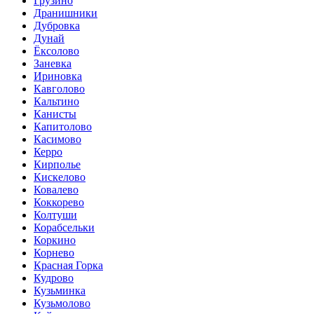
Грузино
Дранишники
Дубровка
Дунай
Ёксолово
Заневка
Ириновка
Кавголово
Кальтино
Канисты
Капитолово
Касимово
Керро
Кирполье
Кискелово
Ковалево
Коккорево
Колтуши
Корабсельки
Коркино
Корнево
Красная Горка
Кудрово
Кузьминка
Кузьмолово