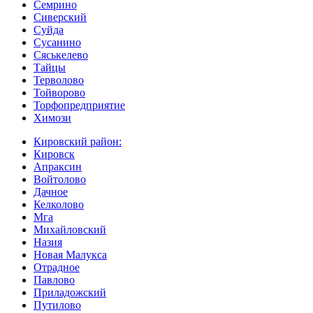
Семрино
Сиверский
Суйда
Сусанино
Сяськелево
Тайцы
Терволово
Тойворово
Торфопредприятие
Химози
Кировский район:
Кировск
Апраксин
Войтолово
Дачное
Келколово
Мга
Михайловский
Назия
Новая Малукса
Отрадное
Павлово
Приладожский
Путилово