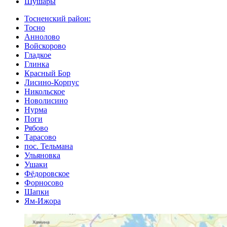
Шушары
Тосненский район:
Тосно
Аннолово
Войскорово
Гладкое
Глинка
Красный Бор
Лисино-Корпус
Никольское
Новолисино
Нурма
Поги
Рябово
Тарасово
пос. Тельмана
Ульяновка
Ушаки
Фёдоровское
Форносово
Шапки
Ям-Ижора