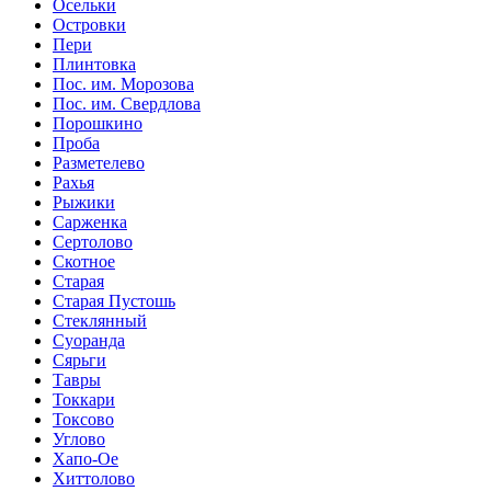
Осельки
Островки
Пери
Плинтовка
Пос. им. Морозова
Пос. им. Свердлова
Порошкино
Проба
Разметелево
Рахья
Рыжики
Сарженка
Сертолово
Скотное
Старая
Старая Пустошь
Стеклянный
Суоранда
Сярьги
Тавры
Токкари
Токсово
Углово
Хапо-Ое
Хиттолово