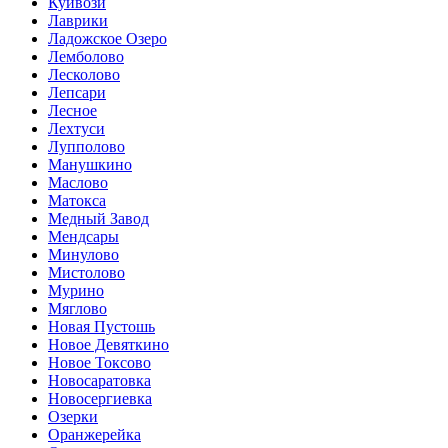
Куйвози
Лаврики
Ладожское Озеро
Лемболово
Лесколово
Лепсари
Лесное
Лехтуси
Лупполово
Манушкино
Маслово
Матокса
Медный Завод
Мендсары
Минулово
Мистолово
Мурино
Мяглово
Новая Пустошь
Новое Девяткино
Новое Токсово
Новосаратовка
Новосергиевка
Озерки
Оранжерейка