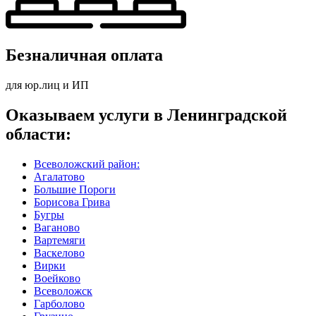
Безналичная оплата
для юр.лиц и ИП
Оказываем услуги в Ленинградской
области:
Всеволожский район:
Агалатово
Большие Пороги
Борисова Грива
Бугры
Ваганово
Вартемяги
Васкелово
Вирки
Воейково
Всеволожск
Гарболово