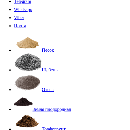
Telegram
Whatsapp
Viber
Почта
Песок
Щебень
Отсев
Земля плодородная
Торфогрунт