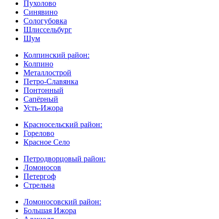
Пухолово
Синявино
Сологубовка
Шлиссельбург
Шум
Колпинский район:
Колпино
Металлострой
Петро-Славянка
Понтонный
Сапёрный
Усть-Ижора
Красносельский район:
Горелово
Красное Село
Петродворцовый район:
Ломоносов
Петергоф
Стрельна
Ломоносовский район:
Большая Ижора