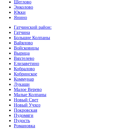
Щеглово
Энколово
Юкки
Янино
Гатчинский район:
Гатчина
Большие Колпаны
Вайялово
Войсковицы
Вырица
Вяхтелево
Елизаветино
Кобралово
Кобринское
Коммунар
Лукаши
Малое Верево
Малые Колпаны
Новый Свет
Новый Учхоз
Покровская
Пудомяги
Пудость
Романовка