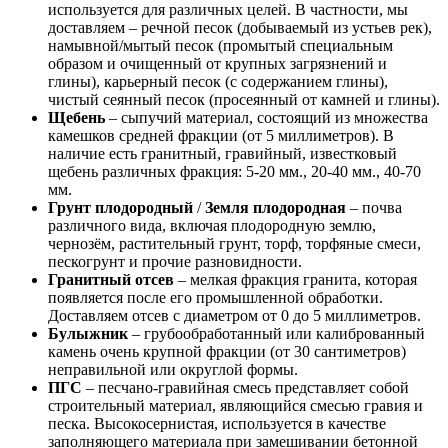
используется для различных целей. В частности, мы
доставляем – речной песок (добываемый из устьев рек),
намывной/мытый песок (промытый специальным
образом и очищенный от крупных загрязнений и
глины), карьерный песок (с содержанием глины),
чистый сеянный песок (просеянный от камней и глины).
Щебень
– сыпучий материал, состоящий из множества
камешков средней фракции (от 5 миллиметров). В
наличие есть гранитный, гравийный, известковый
щебень различных фракция: 5-20 мм., 20-40 мм., 40-70
мм.
Грунт плодородный
/
Земля плодородная
– почва
различного вида, включая плодородную землю,
чернозём, растительный грунт, торф, торфяные смеси,
пескогрунт и прочие разновидности.
Гранитный отсев
– мелкая фракция гранита, которая
появляется после его промышленной обработки.
Доставляем отсев с диаметром от 0 до 5 миллиметров.
Булыжник
– грубообработанный или калиброванный
камень очень крупной фракции (от 30 сантиметров)
неправильной или округлой формы.
ПГС
– песчано-гравийная смесь представляет собой
строительный материал, являющийся смесью гравия и
песка. Высокосернистая, используется в качестве
заполняющего материала при замешивании бетонной