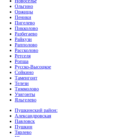
Новоселье
Ольгино
Оржицы
Пеники
Пигелево
Пикколово
Разбегаево
Райкузи
Рапполово
Рассколово
Ретселя
Ропша
Русско-Высоцкое
Сойкино
Таменгонт
Телези
Тиммолово
Узигонты
Яльгелево
Пушкинский район:
Александровская
Павловск
Пушкин
Тярлево