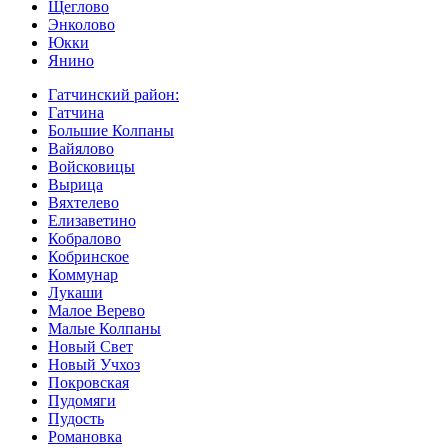
Щеглово
Энколово
Юкки
Янино
Гатчинский район:
Гатчина
Большие Колпаны
Вайялово
Войсковицы
Вырица
Вяхтелево
Елизаветино
Кобралово
Кобринское
Коммунар
Лукаши
Малое Верево
Малые Колпаны
Новый Свет
Новый Учхоз
Покровская
Пудомяги
Пудость
Романовка