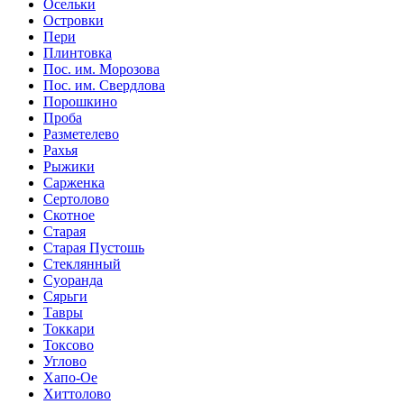
Осельки
Островки
Пери
Плинтовка
Пос. им. Морозова
Пос. им. Свердлова
Порошкино
Проба
Разметелево
Рахья
Рыжики
Сарженка
Сертолово
Скотное
Старая
Старая Пустошь
Стеклянный
Суоранда
Сярьги
Тавры
Токкари
Токсово
Углово
Хапо-Ое
Хиттолово