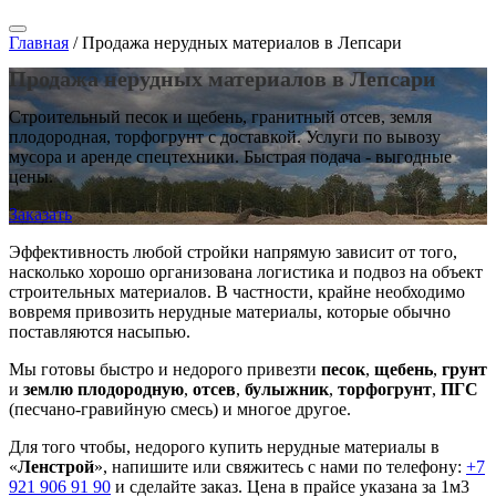
Главная
/
Продажа нерудных материалов в Лепсари
Продажа нерудных материалов в Лепсари
Строительный песок и щебень, гранитный отсев, земля
плодородная, торфогрунт с доставкой. Услуги по вывозу
мусора и аренде спецтехники. Быстрая подача - выгодные
цены.
Заказать
Эффективность любой стройки напрямую зависит от того,
насколько хорошо организована логистика и подвоз на объект
строительных материалов. В частности, крайне необходимо
вовремя привозить нерудные материалы, которые обычно
поставляются насыпью.
Мы готовы быстро и недорого привезти
песок
,
щебень
,
грунт
и
землю плодородную
,
отсев
,
булыжник
,
торфогрунт
,
ПГС
(песчано-гравийную смесь) и многое другое.
Для того чтобы, недорого купить нерудные материалы в
«
Ленстрой
», напишите или свяжитесь с нами по телефону:
+7
921 906 91 90
и сделайте заказ. Цена в прайсе указана за 1м3