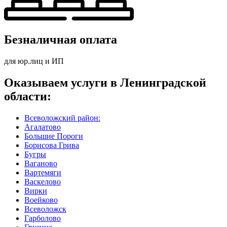
Безналичная оплата
для юр.лиц и ИП
Оказываем услуги в Ленинградской
области:
Всеволожский район:
Агалатово
Большие Пороги
Борисова Грива
Бугры
Ваганово
Вартемяги
Васкелово
Вирки
Воейково
Всеволожск
Гарболово