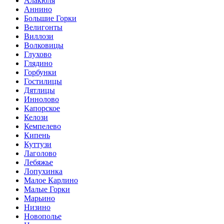
Алакюля
Аннино
Большие Горки
Велигонты
Виллози
Волковицы
Глухово
Глядино
Горбунки
Гостилицы
Дятлицы
Иннолово
Капорское
Келози
Кемпелево
Кипень
Куттузи
Лаголово
Лебяжье
Лопухинка
Малое Карлино
Малые Горки
Марьино
Низино
Новополье