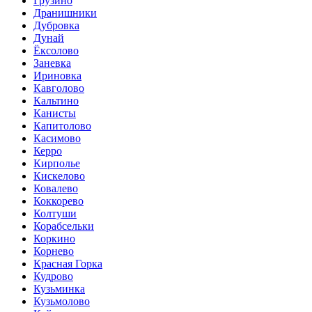
Грузино
Дранишники
Дубровка
Дунай
Ёксолово
Заневка
Ириновка
Кавголово
Кальтино
Канисты
Капитолово
Касимово
Керро
Кирполье
Кискелово
Ковалево
Коккорево
Колтуши
Корабсельки
Коркино
Корнево
Красная Горка
Кудрово
Кузьминка
Кузьмолово