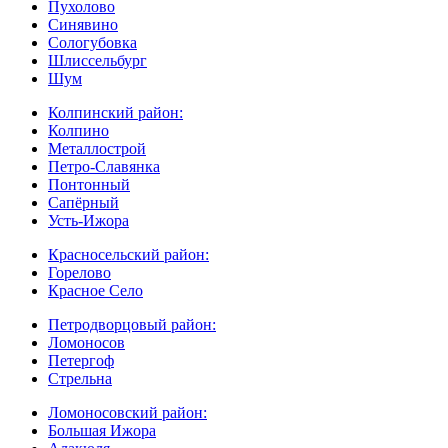
Пухолово
Синявино
Сологубовка
Шлиссельбург
Шум
Колпинский район:
Колпино
Металлострой
Петро-Славянка
Понтонный
Сапёрный
Усть-Ижора
Красносельский район:
Горелово
Красное Село
Петродворцовый район:
Ломоносов
Петергоф
Стрельна
Ломоносовский район:
Большая Ижора