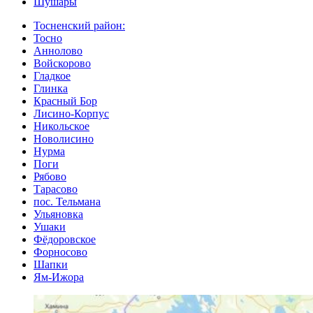
Шушары
Тосненский район:
Тосно
Аннолово
Войскорово
Гладкое
Глинка
Красный Бор
Лисино-Корпус
Никольское
Новолисино
Нурма
Поги
Рябово
Тарасово
пос. Тельмана
Ульяновка
Ушаки
Фёдоровское
Форносово
Шапки
Ям-Ижора