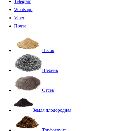
Telegram
Whatsapp
Viber
Почта
Песок
Щебень
Отсев
Земля плодородная
Торфогрунт