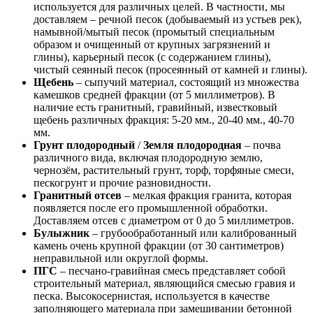
используется для различных целей. В частности, мы
доставляем – речной песок (добываемый из устьев рек),
намывной/мытый песок (промытый специальным
образом и очищенный от крупных загрязнений и
глины), карьерный песок (с содержанием глины),
чистый сеянный песок (просеянный от камней и глины).
Щебень
– сыпучий материал, состоящий из множества
камешков средней фракции (от 5 миллиметров). В
наличие есть гранитный, гравийный, известковый
щебень различных фракция: 5-20 мм., 20-40 мм., 40-70
мм.
Грунт плодородный
/
Земля плодородная
– почва
различного вида, включая плодородную землю,
чернозём, растительный грунт, торф, торфяные смеси,
пескогрунт и прочие разновидности.
Гранитный отсев
– мелкая фракция гранита, которая
появляется после его промышленной обработки.
Доставляем отсев с диаметром от 0 до 5 миллиметров.
Булыжник
– грубообработанный или калиброванный
камень очень крупной фракции (от 30 сантиметров)
неправильной или округлой формы.
ПГС
– песчано-гравийная смесь представляет собой
строительный материал, являющийся смесью гравия и
песка. Высокосернистая, используется в качестве
заполняющего материала при замешивании бетонной