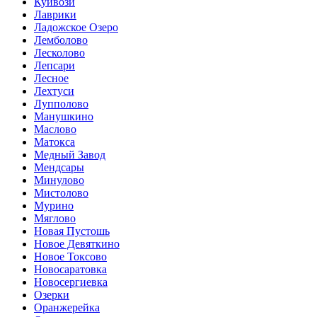
Куйвози
Лаврики
Ладожское Озеро
Лемболово
Лесколово
Лепсари
Лесное
Лехтуси
Лупполово
Манушкино
Маслово
Матокса
Медный Завод
Мендсары
Минулово
Мистолово
Мурино
Мяглово
Новая Пустошь
Новое Девяткино
Новое Токсово
Новосаратовка
Новосергиевка
Озерки
Оранжерейка