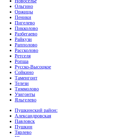
Новоселье
Ольгино
Оржицы
Пеники
Пигелево
Пикколово
Разбегаево
Райкузи
Рапполово
Рассколово
Ретселя
Ропша
Русско-Высоцкое
Сойкино
Таменгонт
Телези
Тиммолово
Узигонты
Яльгелево
Пушкинский район:
Александровская
Павловск
Пушкин
Тярлево