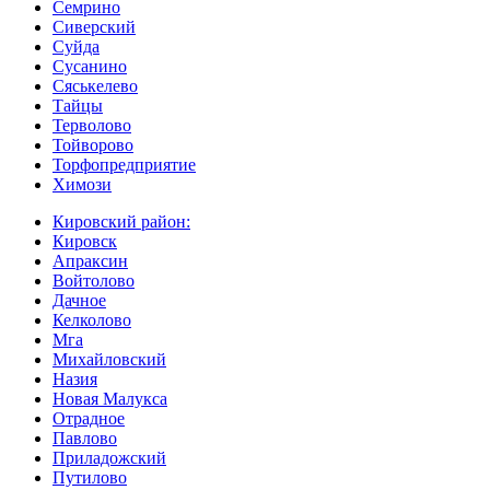
Семрино
Сиверский
Суйда
Сусанино
Сяськелево
Тайцы
Терволово
Тойворово
Торфопредприятие
Химози
Кировский район:
Кировск
Апраксин
Войтолово
Дачное
Келколово
Мга
Михайловский
Назия
Новая Малукса
Отрадное
Павлово
Приладожский
Путилово