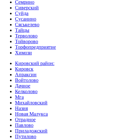
Семрино
Сиверский
Суйда
Сусанино
Сяськелево
Тайцы
Терволово
Тойворово
Торфопредприятие
Химози
Кировский район:
Кировск
Апраксин
Войтолово
Дачное
Келколово
Мга
Михайловский
Назия
Новая Малукса
Отрадное
Павлово
Приладожский
Путилово