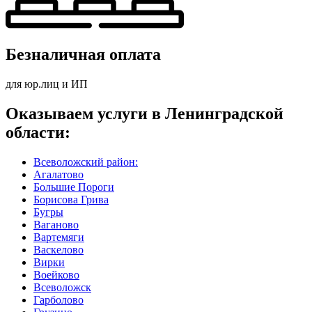
Безналичная оплата
для юр.лиц и ИП
Оказываем услуги в Ленинградской
области:
Всеволожский район:
Агалатово
Большие Пороги
Борисова Грива
Бугры
Ваганово
Вартемяги
Васкелово
Вирки
Воейково
Всеволожск
Гарболово