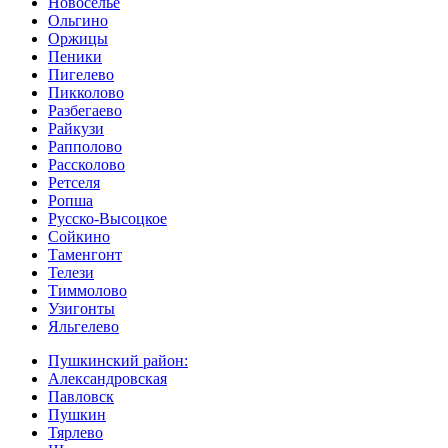
Новоселье
Ольгино
Оржицы
Пеники
Пигелево
Пикколово
Разбегаево
Райкузи
Рапполово
Рассколово
Ретселя
Ропша
Русско-Высоцкое
Сойкино
Таменгонт
Телези
Тиммолово
Узигонты
Яльгелево
Пушкинский район:
Александровская
Павловск
Пушкин
Тярлево