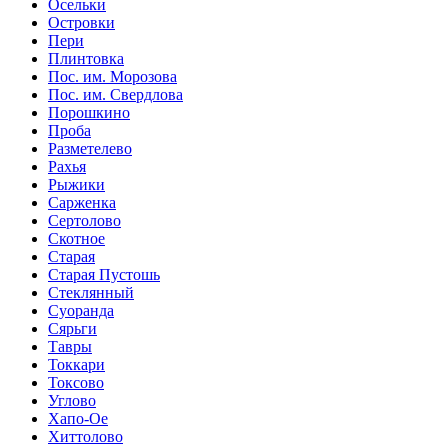
Осельки
Островки
Пери
Плинтовка
Пос. им. Морозова
Пос. им. Свердлова
Порошкино
Проба
Разметелево
Рахья
Рыжики
Сарженка
Сертолово
Скотное
Старая
Старая Пустошь
Стеклянный
Суоранда
Сярьги
Тавры
Токкари
Токсово
Углово
Хапо-Ое
Хиттолово