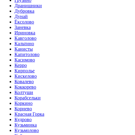
Грузино
Дранишники
Дубровка
Дунай
Ёксолово
Заневка
Ириновка
Кавголово
Кальтино
Канисты
Капитолово
Касимово
Керро
Кирполье
Кискелово
Ковалево
Коккорево
Колтуши
Корабсельки
Коркино
Корнево
Красная Горка
Кудрово
Кузьминка
Кузьмолово