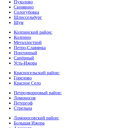
Пухолово
Синявино
Сологубовка
Шлиссельбург
Шум
Колпинский район:
Колпино
Металлострой
Петро-Славянка
Понтонный
Сапёрный
Усть-Ижора
Красносельский район:
Горелово
Красное Село
Петродворцовый район:
Ломоносов
Петергоф
Стрельна
Ломоносовский район:
Большая Ижора