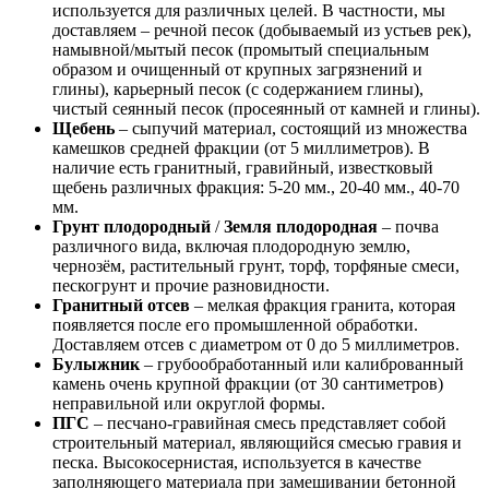
используется для различных целей. В частности, мы
доставляем – речной песок (добываемый из устьев рек),
намывной/мытый песок (промытый специальным
образом и очищенный от крупных загрязнений и
глины), карьерный песок (с содержанием глины),
чистый сеянный песок (просеянный от камней и глины).
Щебень
– сыпучий материал, состоящий из множества
камешков средней фракции (от 5 миллиметров). В
наличие есть гранитный, гравийный, известковый
щебень различных фракция: 5-20 мм., 20-40 мм., 40-70
мм.
Грунт плодородный
/
Земля плодородная
– почва
различного вида, включая плодородную землю,
чернозём, растительный грунт, торф, торфяные смеси,
пескогрунт и прочие разновидности.
Гранитный отсев
– мелкая фракция гранита, которая
появляется после его промышленной обработки.
Доставляем отсев с диаметром от 0 до 5 миллиметров.
Булыжник
– грубообработанный или калиброванный
камень очень крупной фракции (от 30 сантиметров)
неправильной или округлой формы.
ПГС
– песчано-гравийная смесь представляет собой
строительный материал, являющийся смесью гравия и
песка. Высокосернистая, используется в качестве
заполняющего материала при замешивании бетонной