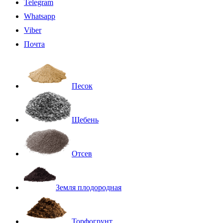
Telegram
Whatsapp
Viber
Почта
Песок
Щебень
Отсев
Земля плодородная
Торфогрунт