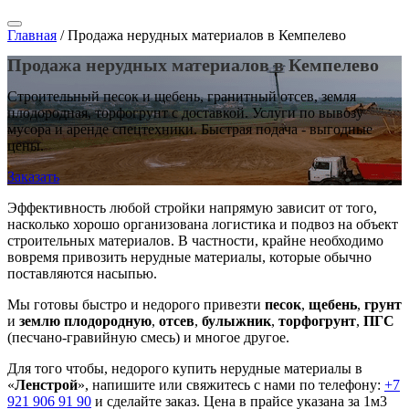
Главная
/
Продажа нерудных материалов в Кемпелево
Продажа нерудных материалов в Кемпелево
Строительный песок и щебень, гранитный отсев, земля
плодородная, торфогрунт с доставкой. Услуги по вывозу
мусора и аренде спецтехники. Быстрая подача - выгодные
цены.
Заказать
Эффективность любой стройки напрямую зависит от того,
насколько хорошо организована логистика и подвоз на объект
строительных материалов. В частности, крайне необходимо
вовремя привозить нерудные материалы, которые обычно
поставляются насыпью.
Мы готовы быстро и недорого привезти
песок
,
щебень
,
грунт
и
землю плодородную
,
отсев
,
булыжник
,
торфогрунт
,
ПГС
(песчано-гравийную смесь) и многое другое.
Для того чтобы, недорого купить нерудные материалы в
«
Ленстрой
», напишите или свяжитесь с нами по телефону:
+7
921 906 91 90
и сделайте заказ. Цена в прайсе указана за 1м3