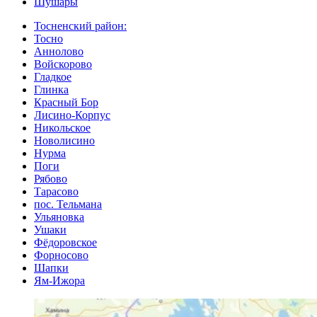
Шушары
Тосненский район:
Тосно
Аннолово
Войскорово
Гладкое
Глинка
Красный Бор
Лисино-Корпус
Никольское
Новолисино
Нурма
Поги
Рябово
Тарасово
пос. Тельмана
Ульяновка
Ушаки
Фёдоровское
Форносово
Шапки
Ям-Ижора