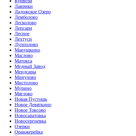
Куйвози
Лаврики
Ладожское Озеро
Лемболово
Лесколово
Лепсари
Лесное
Лехтуси
Лупполово
Манушкино
Маслово
Матокса
Медный Завод
Мендсары
Минулово
Мистолово
Мурино
Мяглово
Новая Пустошь
Новое Девяткино
Новое Токсово
Новосаратовка
Новосергиевка
Озерки
Оранжерейка