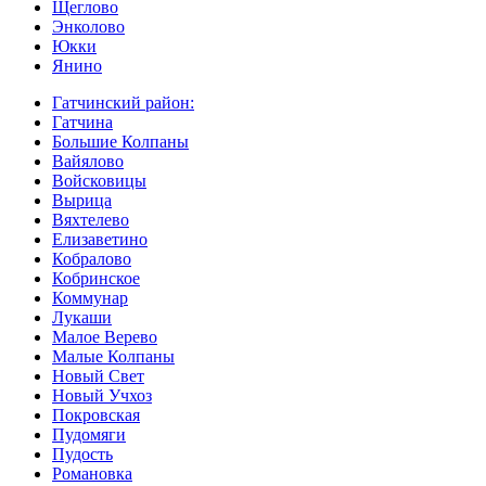
Щеглово
Энколово
Юкки
Янино
Гатчинский район:
Гатчина
Большие Колпаны
Вайялово
Войсковицы
Вырица
Вяхтелево
Елизаветино
Кобралово
Кобринское
Коммунар
Лукаши
Малое Верево
Малые Колпаны
Новый Свет
Новый Учхоз
Покровская
Пудомяги
Пудость
Романовка