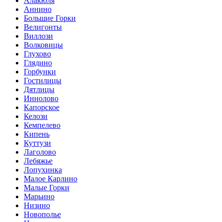
Алакюля
Аннино
Большие Горки
Велигонты
Виллози
Волковицы
Глухово
Глядино
Горбунки
Гостилицы
Дятлицы
Иннолово
Капорское
Келози
Кемпелево
Кипень
Куттузи
Лаголово
Лебяжье
Лопухинка
Малое Карлино
Малые Горки
Марьино
Низино
Новополье