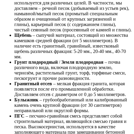
используется для различных целей. В частности, мы
доставляем – речной песок (добываемый из устьев рек),
намывной/мытый песок (промытый специальным
образом и очищенный от крупных загрязнений и
глины), карьерный песок (с содержанием глины),
чистый сеянный песок (просеянный от камней и глины).
Щебень
– сыпучий материал, состоящий из множества
камешков средней фракции (от 5 миллиметров). В
наличие есть гранитный, гравийный, известковый
щебень различных фракция: 5-20 мм., 20-40 мм., 40-70
мм.
Грунт плодородный
/
Земля плодородная
– почва
различного вида, включая плодородную землю,
чернозём, растительный грунт, торф, торфяные смеси,
пескогрунт и прочие разновидности.
Гранитный отсев
– мелкая фракция гранита, которая
появляется после его промышленной обработки.
Доставляем отсев с диаметром от 0 до 5 миллиметров.
Булыжник
– грубообработанный или калиброванный
камень очень крупной фракции (от 30 сантиметров)
неправильной или округлой формы.
ПГС
– песчано-гравийная смесь представляет собой
строительный материал, являющийся смесью гравия и
песка. Высокосернистая, используется в качестве
заполняющего материала при замешивании бетонной