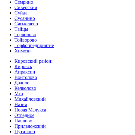
Семрино
Сиверский
Суйда
Сусанино
Сяськелево
Тайцы
Терволово
Тойворово
Торфопредприятие
Химози
Кировский район:
Кировск
Апраксин
Войтолово
Дачное
Келколово
Мга
Михайловский
Назия
Новая Малукса
Отрадное
Павлово
Приладожский
Путилово