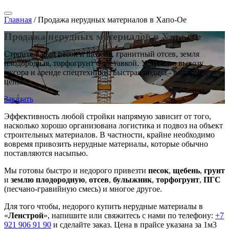
Главная
/
Продажа нерудных материалов в Хапо-Ое
Продажа нерудных материалов в Хапо-Ое
Строительный песок и щебень, гранитный отсев, земля
плодородная, торфогрунт с доставкой. Услуги по вывозу
мусора и аренде спецтехники. Быстрая подача - выгодные
цены.
Заказать
Эффективность любой стройки напрямую зависит от того,
насколько хорошо организована логистика и подвоз на объект
строительных материалов. В частности, крайне необходимо
вовремя привозить нерудные материалы, которые обычно
поставляются насыпью.
Мы готовы быстро и недорого привезти
песок
,
щебень
,
грунт
и
землю плодородную
,
отсев
,
булыжник
,
торфогрунт
,
ПГС
(песчано-гравийную смесь) и многое другое.
Для того чтобы, недорого купить нерудные материалы в
«
Ленстрой
», напишите или свяжитесь с нами по телефону:
+7
921 906 91 90
и сделайте заказ. Цена в прайсе указана за 1м3