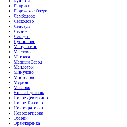
Куйвози
Лаврики
Ладожское Озеро
Лемболово
Лесколово
Лепсари
Лесное
Лехтуси
Лупполово
Манушкино
Маслово
Матокса
Медный Завод
Мендсары
Минулово
Мистолово
Мурино
Мяглово
Новая Пустошь
Новое Девяткино
Новое Токсово
Новосаратовка
Новосергиевка
Озерки
Оранжерейка