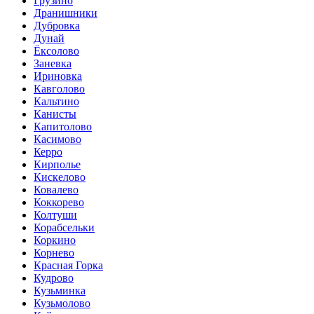
Грузино
Дранишники
Дубровка
Дунай
Ёксолово
Заневка
Ириновка
Кавголово
Кальтино
Канисты
Капитолово
Касимово
Керро
Кирполье
Кискелово
Ковалево
Коккорево
Колтуши
Корабсельки
Коркино
Корнево
Красная Горка
Кудрово
Кузьминка
Кузьмолово