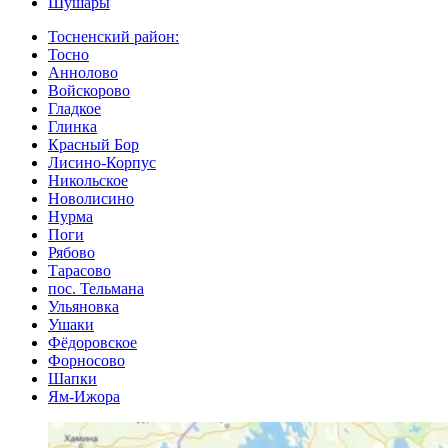
Шушары
Тосненский район:
Тосно
Аннолово
Войскорово
Гладкое
Глинка
Красный Бор
Лисино-Корпус
Никольское
Новолисино
Нурма
Поги
Рябово
Тарасово
пос. Тельмана
Ульяновка
Ушаки
Фёдоровское
Форносово
Шапки
Ям-Ижора