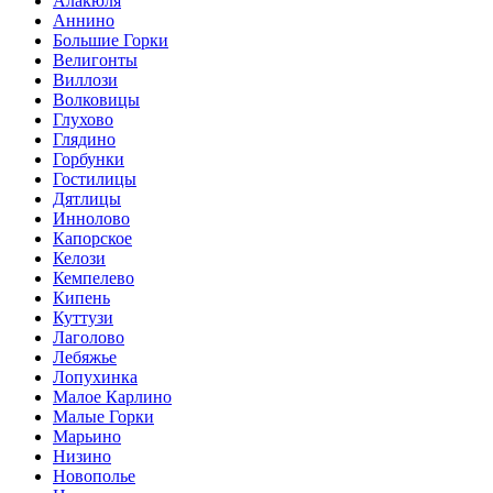
Алакюля
Аннино
Большие Горки
Велигонты
Виллози
Волковицы
Глухово
Глядино
Горбунки
Гостилицы
Дятлицы
Иннолово
Капорское
Келози
Кемпелево
Кипень
Куттузи
Лаголово
Лебяжье
Лопухинка
Малое Карлино
Малые Горки
Марьино
Низино
Новополье