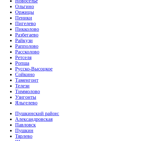
Новоселье
Ольгино
Оржицы
Пеники
Пигелево
Пикколово
Разбегаево
Райкузи
Рапполово
Рассколово
Ретселя
Ропша
Русско-Высоцкое
Сойкино
Таменгонт
Телези
Тиммолово
Узигонты
Яльгелево
Пушкинский район:
Александровская
Павловск
Пушкин
Тярлево