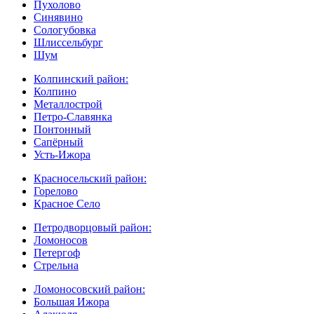
Пухолово
Синявино
Сологубовка
Шлиссельбург
Шум
Колпинский район:
Колпино
Металлострой
Петро-Славянка
Понтонный
Сапёрный
Усть-Ижора
Красносельский район:
Горелово
Красное Село
Петродворцовый район:
Ломоносов
Петергоф
Стрельна
Ломоносовский район:
Большая Ижора