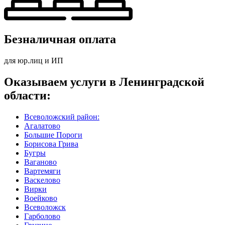
Безналичная оплата
для юр.лиц и ИП
Оказываем услуги в Ленинградской
области:
Всеволожский район:
Агалатово
Большие Пороги
Борисова Грива
Бугры
Ваганово
Вартемяги
Васкелово
Вирки
Воейково
Всеволожск
Гарболово