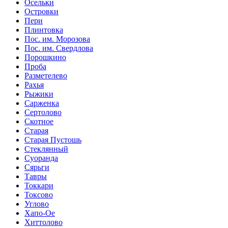
Осельки
Островки
Пери
Плинтовка
Пос. им. Морозова
Пос. им. Свердлова
Порошкино
Проба
Разметелево
Рахья
Рыжики
Сарженка
Сертолово
Скотное
Старая
Старая Пустошь
Стеклянный
Суоранда
Сярьги
Тавры
Токкари
Токсово
Углово
Хапо-Ое
Хиттолово