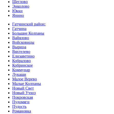
Щеглово
Энколово
Юкки
Янино
Гатчинский район:
Гатчина
Большие Колпаны
Вайялово
Войсковицы
Вырица
Вяхтелево
Елизаветино
Кобралово
Кобринское
Коммунар
Лукаши
Малое Верево
Малые Колпаны
Новый Свет
Новый Учхоз
Покровская
Пудомяги
Пудость
Романовка