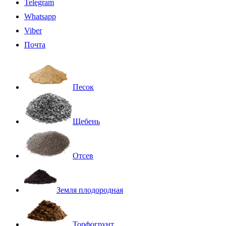
Telegram
Whatsapp
Viber
Почта
Песок
Щебень
Отсев
Земля плодородная
Торфогрунт