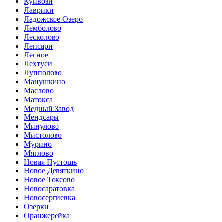
Куйвози
Лаврики
Ладожское Озеро
Лемболово
Лесколово
Лепсари
Лесное
Лехтуси
Лупполово
Манушкино
Маслово
Матокса
Медный Завод
Мендсары
Минулово
Мистолово
Мурино
Мяглово
Новая Пустошь
Новое Девяткино
Новое Токсово
Новосаратовка
Новосергиевка
Озерки
Оранжерейка