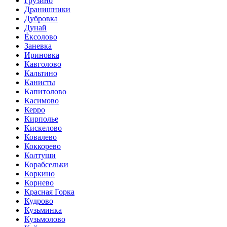
Грузино
Дранишники
Дубровка
Дунай
Ёксолово
Заневка
Ириновка
Кавголово
Кальтино
Канисты
Капитолово
Касимово
Керро
Кирполье
Кискелово
Ковалево
Коккорево
Колтуши
Корабсельки
Коркино
Корнево
Красная Горка
Кудрово
Кузьминка
Кузьмолово