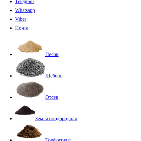
Telegram
Whatsapp
Viber
Почта
Песок
Щебень
Отсев
Земля плодородная
Торфогрунт