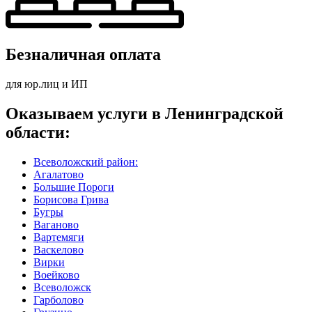
Безналичная оплата
для юр.лиц и ИП
Оказываем услуги в Ленинградской
области:
Всеволожский район:
Агалатово
Большие Пороги
Борисова Грива
Бугры
Ваганово
Вартемяги
Васкелово
Вирки
Воейково
Всеволожск
Гарболово