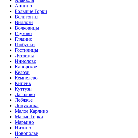
Алакюля
Аннино
Большие Горки
Велигонты
Виллози
Волковицы
Глухово
Глядино
Горбунки
Гостилицы
Дятлицы
Иннолово
Капорское
Келози
Кемпелево
Кипень
Куттузи
Лаголово
Лебяжье
Лопухинка
Малое Карлино
Малые Горки
Марьино
Низино
Новополье