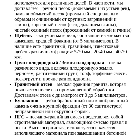
используется для различных целей. В частности, мы
доставляем – речной песок (добываемый из устьев рек),
намывной/мытый песок (промытый специальным
образом и очищенный от крупных загрязнений и
глины), карьерный песок (с содержанием глины),
чистый сеянный песок (просеянный от камней и глины).
Щебень
– сыпучий материал, состоящий из множества
камешков средней фракции (от 5 миллиметров). В
наличие есть гранитный, гравийный, известковый
щебень различных фракция: 5-20 мм., 20-40 мм., 40-70
мм.
Грунт плодородный
/
Земля плодородная
– почва
различного вида, включая плодородную землю,
чернозём, растительный грунт, торф, торфяные смеси,
пескогрунт и прочие разновидности.
Гранитный отсев
– мелкая фракция гранита, которая
появляется после его промышленной обработки.
Доставляем отсев с диаметром от 0 до 5 миллиметров.
Булыжник
– грубообработанный или калиброванный
камень очень крупной фракции (от 30 сантиметров)
неправильной или округлой формы.
ПГС
– песчано-гравийная смесь представляет собой
строительный материал, являющийся смесью гравия и
песка. Высокосернистая, используется в качестве
заполняющего материала при замешивании бетонной