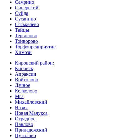
Семрино
Сиверский
Суйда
Сусанино
Сяськелево
Тайцы
Терволово
Тойворово
Торфопредприятие
Химози
Кировский район:
Кировск
Апраксин
Войтолово
Дачное
Келколово
Мга
Михайловский
Назия
Новая Малукса
Отрадное
Павлово
Приладожский
Путилово