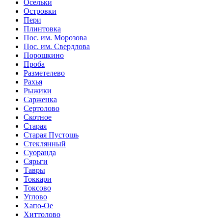
Осельки
Островки
Пери
Плинтовка
Пос. им. Морозова
Пос. им. Свердлова
Порошкино
Проба
Разметелево
Рахья
Рыжики
Сарженка
Сертолово
Скотное
Старая
Старая Пустошь
Стеклянный
Суоранда
Сярьги
Тавры
Токкари
Токсово
Углово
Хапо-Ое
Хиттолово