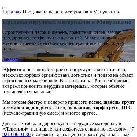
Главная
/
Продажа нерудных материалов в Манушкино
Продажа нерудных материалов в Манушкино
Строительный песок и щебень, гранитный отсев, земля
плодородная, торфогрунт с доставкой. Услуги по вывозу
мусора и аренде спецтехники. Быстрая подача - выгодные
цены.
Заказать
Эффективность любой стройки напрямую зависит от того,
насколько хорошо организована логистика и подвоз на объект
строительных материалов. В частности, крайне необходимо
вовремя привозить нерудные материалы, которые обычно
поставляются насыпью.
Мы готовы быстро и недорого привезти
песок
,
щебень
,
грунт
и
землю плодородную
,
отсев
,
булыжник
,
торфогрунт
,
ПГС
(песчано-гравийную смесь) и многое другое.
Для того чтобы, недорого купить нерудные материалы в
«
Ленстрой
», напишите или свяжитесь с нами по телефону:
+7
921 906 91 90
и сделайте заказ. Цена в прайсе указана за 1м3