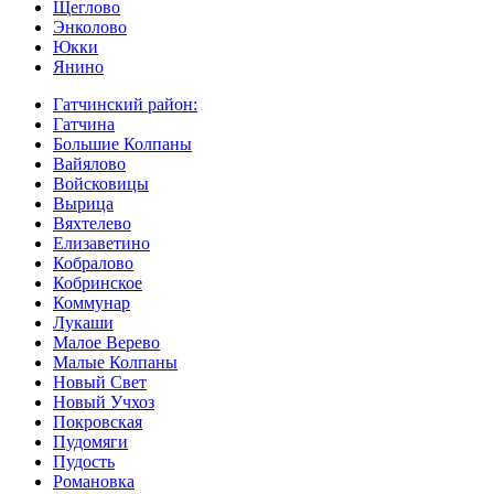
Щеглово
Энколово
Юкки
Янино
Гатчинский район:
Гатчина
Большие Колпаны
Вайялово
Войсковицы
Вырица
Вяхтелево
Елизаветино
Кобралово
Кобринское
Коммунар
Лукаши
Малое Верево
Малые Колпаны
Новый Свет
Новый Учхоз
Покровская
Пудомяги
Пудость
Романовка