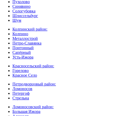
Пухолово
Синявино
Сологубовка
Шлиссельбург
Шум
Колпинский район:
Колпино
Металлострой
Петро-Славянка
Понтонный
Сапёрный
Усть-Ижора
Красносельский район:
Горелово
Красное Село
Петродворцовый район:
Ломоносов
Петергоф
Стрельна
Ломоносовский район:
Большая Ижора