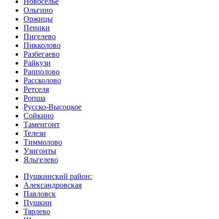
Новоселье
Ольгино
Оржицы
Пеники
Пигелево
Пикколово
Разбегаево
Райкузи
Рапполово
Рассколово
Ретселя
Ропша
Русско-Высоцкое
Сойкино
Таменгонт
Телези
Тиммолово
Узигонты
Яльгелево
Пушкинский район:
Александровская
Павловск
Пушкин
Тярлево