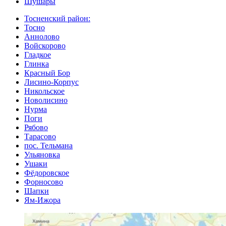
Шушары
Тосненский район:
Тосно
Аннолово
Войскорово
Гладкое
Глинка
Красный Бор
Лисино-Корпус
Никольское
Новолисино
Нурма
Поги
Рябово
Тарасово
пос. Тельмана
Ульяновка
Ушаки
Фёдоровское
Форносово
Шапки
Ям-Ижора