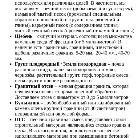
используется для различных целей. В частности, мы
доставляем – речной песок (добываемый из устьев рек),
намывной/мытый песок (промытый специальным
образом и очищенный от крупных загрязнений и
глины), карьерный песок (с содержанием глины),
чистый сеянный песок (просеянный от камней и глины).
Щебень
– сыпучий материал, состоящий из множества
камешков средней фракции (от 5 миллиметров). В
наличие есть гранитный, гравийный, известковый
щебень различных фракция: 5-20 мм., 20-40 мм., 40-70
мм.
Грунт плодородный
/
Земля плодородная
– почва
различного вида, включая плодородную землю,
чернозём, растительный грунт, торф, торфяные смеси,
пескогрунт и прочие разновидности.
Гранитный отсев
– мелкая фракция гранита, которая
появляется после его промышленной обработки.
Доставляем отсев с диаметром от 0 до 5 миллиметров.
Булыжник
– грубообработанный или калиброванный
камень очень крупной фракции (от 30 сантиметров)
неправильной или округлой формы.
ПГС
– песчано-гравийная смесь представляет собой
строительный материал, являющийся смесью гравия и
песка. Высокосернистая, используется в качестве
заполняющего материала при замешивании бетонной