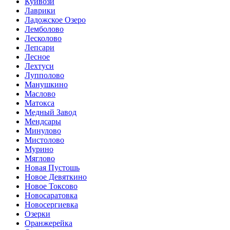
Куйвози
Лаврики
Ладожское Озеро
Лемболово
Лесколово
Лепсари
Лесное
Лехтуси
Лупполово
Манушкино
Маслово
Матокса
Медный Завод
Мендсары
Минулово
Мистолово
Мурино
Мяглово
Новая Пустошь
Новое Девяткино
Новое Токсово
Новосаратовка
Новосергиевка
Озерки
Оранжерейка