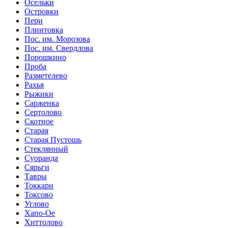
Осельки
Островки
Пери
Плинтовка
Пос. им. Морозова
Пос. им. Свердлова
Порошкино
Проба
Разметелево
Рахья
Рыжики
Сарженка
Сертолово
Скотное
Старая
Старая Пустошь
Стеклянный
Суоранда
Сярьги
Тавры
Токкари
Токсово
Углово
Хапо-Ое
Хиттолово