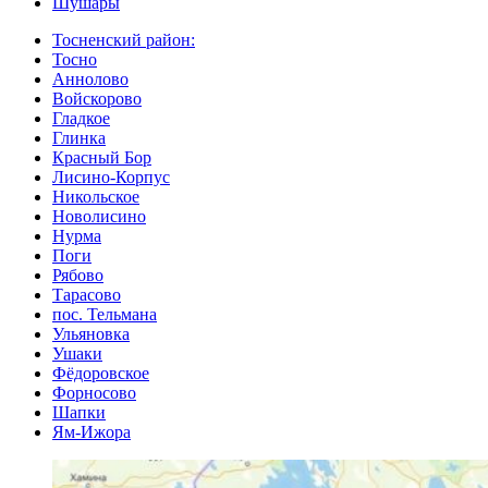
Шушары
Тосненский район:
Тосно
Аннолово
Войскорово
Гладкое
Глинка
Красный Бор
Лисино-Корпус
Никольское
Новолисино
Нурма
Поги
Рябово
Тарасово
пос. Тельмана
Ульяновка
Ушаки
Фёдоровское
Форносово
Шапки
Ям-Ижора