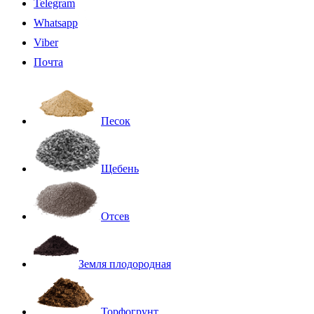
Telegram
Whatsapp
Viber
Почта
Песок
Щебень
Отсев
Земля плодородная
Торфогрунт