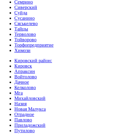
Семрино
Сиверский
Суйда
Сусанино
Сяськелево
Тайцы
Терволово
Тойворово
Торфопредприятие
Химози
Кировский район:
Кировск
Апраксин
Войтолово
Дачное
Келколово
Мга
Михайловский
Назия
Новая Малукса
Отрадное
Павлово
Приладожский
Путилово