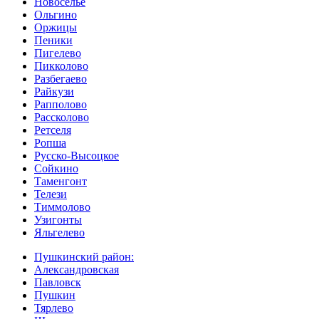
Новоселье
Ольгино
Оржицы
Пеники
Пигелево
Пикколово
Разбегаево
Райкузи
Рапполово
Рассколово
Ретселя
Ропша
Русско-Высоцкое
Сойкино
Таменгонт
Телези
Тиммолово
Узигонты
Яльгелево
Пушкинский район:
Александровская
Павловск
Пушкин
Тярлево