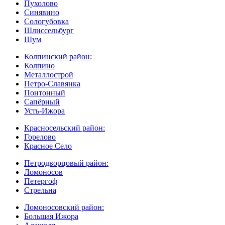
Пухолово
Синявино
Сологубовка
Шлиссельбург
Шум
Колпинский район:
Колпино
Металлострой
Петро-Славянка
Понтонный
Сапёрный
Усть-Ижора
Красносельский район:
Горелово
Красное Село
Петродворцовый район:
Ломоносов
Петергоф
Стрельна
Ломоносовский район:
Большая Ижора