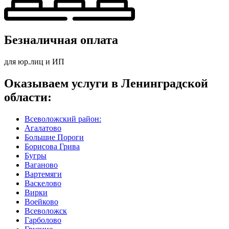
Безналичная оплата
для юр.лиц и ИП
Оказываем услуги в Ленинградской
области:
Всеволожский район:
Агалатово
Большие Пороги
Борисова Грива
Бугры
Ваганово
Вартемяги
Васкелово
Вирки
Воейково
Всеволожск
Гарболово