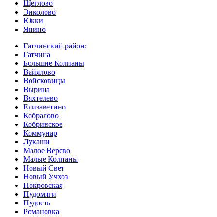
Щеглово
Энколово
Юкки
Янино
Гатчинский район:
Гатчина
Большие Колпаны
Вайялово
Войсковицы
Вырица
Вяхтелево
Елизаветино
Кобралово
Кобринское
Коммунар
Лукаши
Малое Верево
Малые Колпаны
Новый Свет
Новый Учхоз
Покровская
Пудомяги
Пудость
Романовка