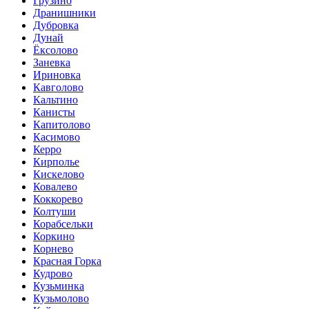
Грузино
Дранишники
Дубровка
Дунай
Ёксолово
Заневка
Ириновка
Кавголово
Кальтино
Канисты
Капитолово
Касимово
Керро
Кирполье
Кискелово
Ковалево
Коккорево
Колтуши
Корабсельки
Коркино
Корнево
Красная Горка
Кудрово
Кузьминка
Кузьмолово