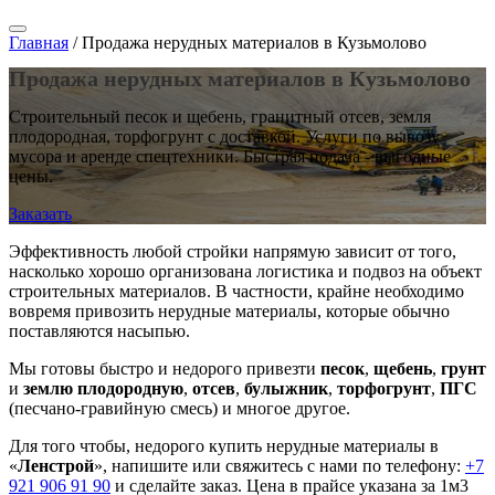
Главная
/
Продажа нерудных материалов в Кузьмолово
Продажа нерудных материалов в Кузьмолово
Строительный песок и щебень, гранитный отсев, земля
плодородная, торфогрунт с доставкой. Услуги по вывозу
мусора и аренде спецтехники. Быстрая подача - выгодные
цены.
Заказать
Эффективность любой стройки напрямую зависит от того,
насколько хорошо организована логистика и подвоз на объект
строительных материалов. В частности, крайне необходимо
вовремя привозить нерудные материалы, которые обычно
поставляются насыпью.
Мы готовы быстро и недорого привезти
песок
,
щебень
,
грунт
и
землю плодородную
,
отсев
,
булыжник
,
торфогрунт
,
ПГС
(песчано-гравийную смесь) и многое другое.
Для того чтобы, недорого купить нерудные материалы в
«
Ленстрой
», напишите или свяжитесь с нами по телефону:
+7
921 906 91 90
и сделайте заказ. Цена в прайсе указана за 1м3