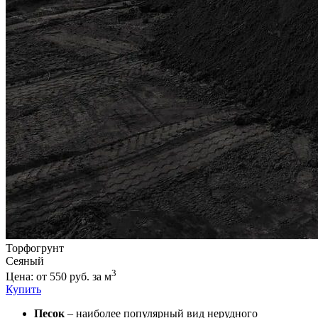
Торфогрунт
Сеяный
3
Цена: от 550 руб. за м
Купить
Песок
– наиболее популярный вид нерудного