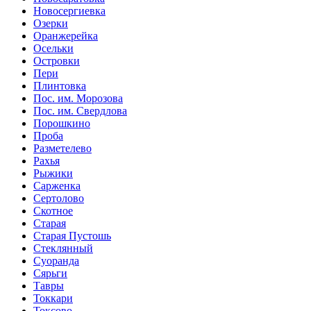
Новосергиевка
Озерки
Оранжерейка
Осельки
Островки
Пери
Плинтовка
Пос. им. Морозова
Пос. им. Свердлова
Порошкино
Проба
Разметелево
Рахья
Рыжики
Сарженка
Сертолово
Скотное
Старая
Старая Пустошь
Стеклянный
Суоранда
Сярьги
Тавры
Токкари
Токсово