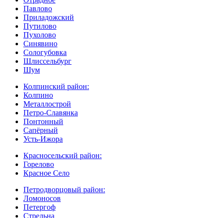
Павлово
Приладожский
Путилово
Пухолово
Синявино
Сологубовка
Шлиссельбург
Шум
Колпинский район:
Колпино
Металлострой
Петро-Славянка
Понтонный
Сапёрный
Усть-Ижора
Красносельский район:
Горелово
Красное Село
Петродворцовый район:
Ломоносов
Петергоф
Стрельна