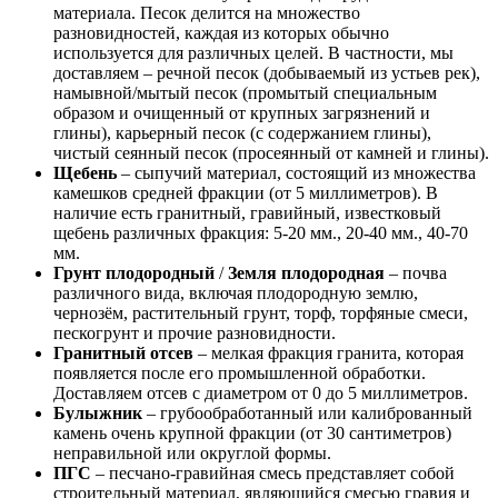
материала. Песок делится на множество
разновидностей, каждая из которых обычно
используется для различных целей. В частности, мы
доставляем – речной песок (добываемый из устьев рек),
намывной/мытый песок (промытый специальным
образом и очищенный от крупных загрязнений и
глины), карьерный песок (с содержанием глины),
чистый сеянный песок (просеянный от камней и глины).
Щебень
– сыпучий материал, состоящий из множества
камешков средней фракции (от 5 миллиметров). В
наличие есть гранитный, гравийный, известковый
щебень различных фракция: 5-20 мм., 20-40 мм., 40-70
мм.
Грунт плодородный
/
Земля плодородная
– почва
различного вида, включая плодородную землю,
чернозём, растительный грунт, торф, торфяные смеси,
пескогрунт и прочие разновидности.
Гранитный отсев
– мелкая фракция гранита, которая
появляется после его промышленной обработки.
Доставляем отсев с диаметром от 0 до 5 миллиметров.
Булыжник
– грубообработанный или калиброванный
камень очень крупной фракции (от 30 сантиметров)
неправильной или округлой формы.
ПГС
– песчано-гравийная смесь представляет собой
строительный материал, являющийся смесью гравия и