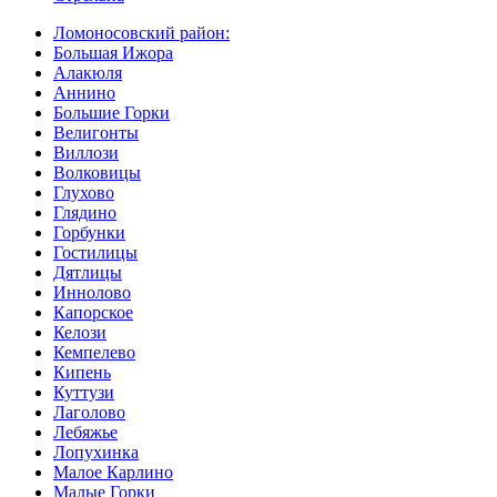
Ломоносовский район:
Большая Ижора
Алакюля
Аннино
Большие Горки
Велигонты
Виллози
Волковицы
Глухово
Глядино
Горбунки
Гостилицы
Дятлицы
Иннолово
Капорское
Келози
Кемпелево
Кипень
Куттузи
Лаголово
Лебяжье
Лопухинка
Малое Карлино
Малые Горки