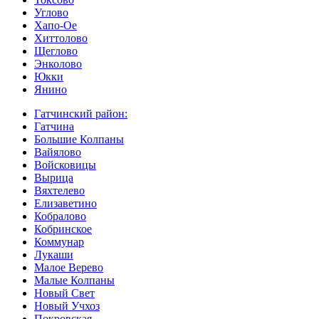
Углово
Хапо-Ое
Хиттолово
Щеглово
Энколово
Юкки
Янино
Гатчинский район:
Гатчина
Большие Колпаны
Вайялово
Войсковицы
Вырица
Вяхтелево
Елизаветино
Кобралово
Кобринское
Коммунар
Лукаши
Малое Верево
Малые Колпаны
Новый Свет
Новый Учхоз
Покровская