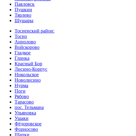
Павловск
Пушкин
Тярлево
Шушары
Тосненский район:
Тосно
Аннолово
Войскорово
Гладкое
Глинка
Красный Бор
Лисино-Корпус
Никольское
Новолисино
Нурма
Поги
Рябово
Тарасово
пос. Тельмана
Ульяновка
Ушаки
Фёдоровское
Форносово
Шапки