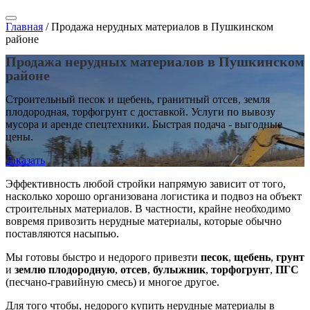
Главная
/
Продажа нерудных материалов в Пушкинском
районе
Продажа нерудных материалов в Пушкинском
районе
Строительный песок и щебень, гранитный отсев, земля
плодородная, торфогрунт с доставкой. Услуги по вывозу
мусора и аренде спецтехники. Быстрая подача - выгодные
цены.
Заказать
Эффективность любой стройки напрямую зависит от того,
насколько хорошо организована логистика и подвоз на объект
строительных материалов. В частности, крайне необходимо
вовремя привозить нерудные материалы, которые обычно
поставляются насыпью.
Мы готовы быстро и недорого привезти
песок
,
щебень
,
грунт
и
землю плодородную
,
отсев
,
булыжник
,
торфогрунт
,
ПГС
(песчано-гравийную смесь) и многое другое.
Для того чтобы, недорого купить нерудные материалы в