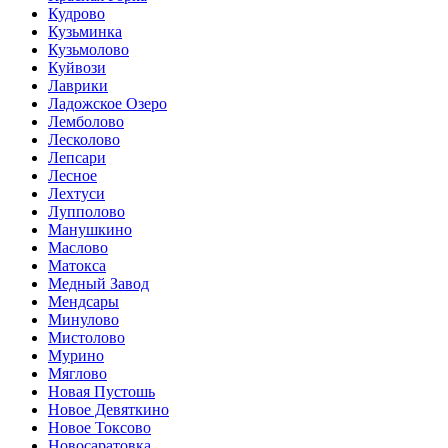
Кудрово
Кузьминка
Кузьмолово
Куйвози
Лаврики
Ладожское Озеро
Лемболово
Лесколово
Лепсари
Лесное
Лехтуси
Лупполово
Манушкино
Маслово
Матокса
Медный Завод
Мендсары
Минулово
Мистолово
Мурино
Мяглово
Новая Пустошь
Новое Девяткино
Новое Токсово
Новосаратовка