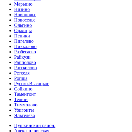
Марьино
Низино
Новополье
Новоселье
Ольгино
Оржицы
Пеники
Пигелево
Пикколово
Разбегаево
Райкузи
Рапполово
Рассколово
Ретселя
Ропша
Русско-Высоцкое
Сойкино
Таменгонт
Телези
Тиммолово
Узигонты
Яльгелево
Пушкинский район:
Александровская