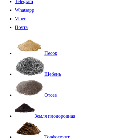
Telegram
Whatsapp
Viber
Почта
Песок
Щебень
Отсев
Земля плодородная
Торфогрунт