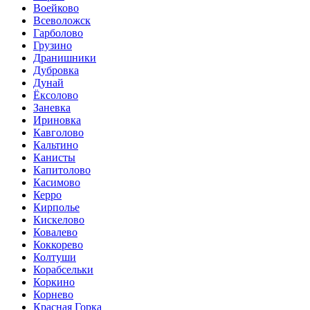
Воейково
Всеволожск
Гарболово
Грузино
Дранишники
Дубровка
Дунай
Ёксолово
Заневка
Ириновка
Кавголово
Кальтино
Канисты
Капитолово
Касимово
Керро
Кирполье
Кискелово
Ковалево
Коккорево
Колтуши
Корабсельки
Коркино
Корнево
Красная Горка