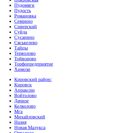
Пудомяги
Пудость
Романовка
Семрино
Сиверский
Суйда
Сусанино
Сяськелево
Тайцы
Терволово
Тойворово
Торфопредприятие
Химози
Кировский район:
Кировск
Апраксин
Войтолово
Дачное
Келколово
Мга
Михайловский
Назия
Новая Малукса
Отрадное