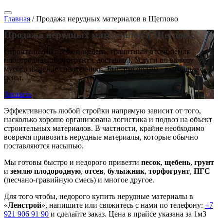
Главная
/
Продажа нерудных материалов в Щеглово
Продажа нерудных материалов в Щеглово
Строительный песок и щебень, гранитный отсев, земля
плодородная, торфогрунт с доставкой. Услуги по вывозу
мусора и аренде спецтехники. Быстрая подача - выгодные
цены.
Заказать
Эффективность любой стройки напрямую зависит от того,
насколько хорошо организована логистика и подвоз на объект
строительных материалов. В частности, крайне необходимо
вовремя привозить нерудные материалы, которые обычно
поставляются насыпью.
Мы готовы быстро и недорого привезти
песок
,
щебень
,
грунт
и
землю плодородную
,
отсев
,
булыжник
,
торфогрунт
,
ПГС
(песчано-гравийную смесь) и многое другое.
Для того чтобы, недорого купить нерудные материалы в
«
Ленстрой
», напишите или свяжитесь с нами по телефону:
+7
921 906 91 90
и сделайте заказ. Цена в прайсе указана за 1м3