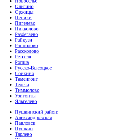
Новоселье
Ольгино
Оржицы
Пеники
Пигелево
Пикколово
Разбегаево
Райкузи
Рапполово
Рассколово
Ретселя
Ропша
Русско-Высоцкое
Сойкино
Таменгонт
Телези
Тиммолово
Узигонты
Яльгелево
Пушкинский район:
Александровская
Павловск
Пушкин
Тярлево