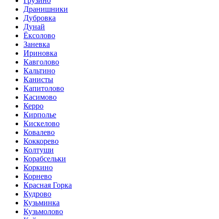
Грузино
Дранишники
Дубровка
Дунай
Ёксолово
Заневка
Ириновка
Кавголово
Кальтино
Канисты
Капитолово
Касимово
Керро
Кирполье
Кискелово
Ковалево
Коккорево
Колтуши
Корабсельки
Коркино
Корнево
Красная Горка
Кудрово
Кузьминка
Кузьмолово