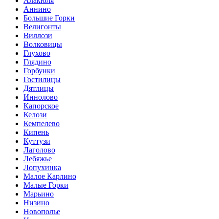
Алакюля
Аннино
Большие Горки
Велигонты
Виллози
Волковицы
Глухово
Глядино
Горбунки
Гостилицы
Дятлицы
Иннолово
Капорское
Келози
Кемпелево
Кипень
Куттузи
Лаголово
Лебяжье
Лопухинка
Малое Карлино
Малые Горки
Марьино
Низино
Новополье