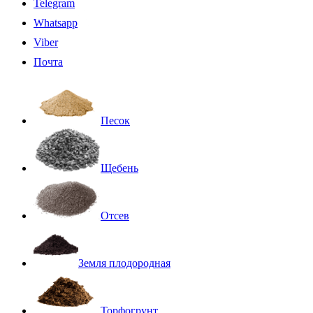
Telegram
Whatsapp
Viber
Почта
Песок
Щебень
Отсев
Земля плодородная
Торфогрунт