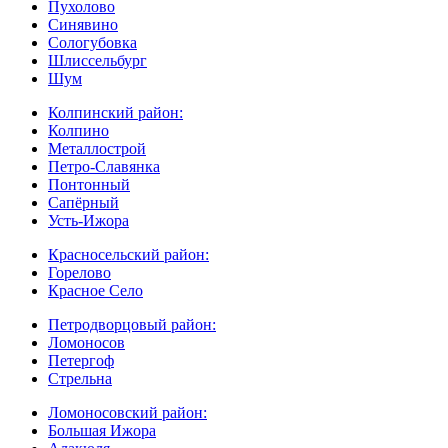
Пухолово
Синявино
Сологубовка
Шлиссельбург
Шум
Колпинский район:
Колпино
Металлострой
Петро-Славянка
Понтонный
Сапёрный
Усть-Ижора
Красносельский район:
Горелово
Красное Село
Петродворцовый район:
Ломоносов
Петергоф
Стрельна
Ломоносовский район:
Большая Ижора