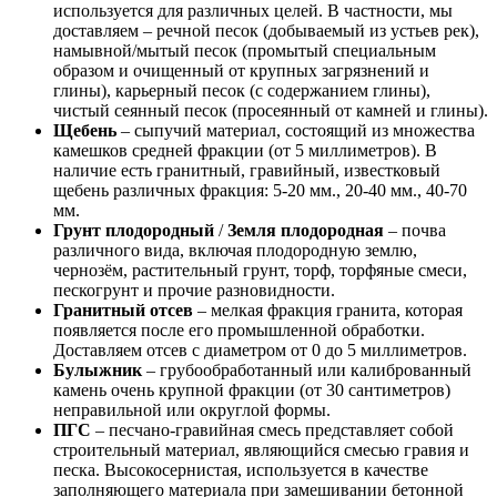
используется для различных целей. В частности, мы
доставляем – речной песок (добываемый из устьев рек),
намывной/мытый песок (промытый специальным
образом и очищенный от крупных загрязнений и
глины), карьерный песок (с содержанием глины),
чистый сеянный песок (просеянный от камней и глины).
Щебень
– сыпучий материал, состоящий из множества
камешков средней фракции (от 5 миллиметров). В
наличие есть гранитный, гравийный, известковый
щебень различных фракция: 5-20 мм., 20-40 мм., 40-70
мм.
Грунт плодородный
/
Земля плодородная
– почва
различного вида, включая плодородную землю,
чернозём, растительный грунт, торф, торфяные смеси,
пескогрунт и прочие разновидности.
Гранитный отсев
– мелкая фракция гранита, которая
появляется после его промышленной обработки.
Доставляем отсев с диаметром от 0 до 5 миллиметров.
Булыжник
– грубообработанный или калиброванный
камень очень крупной фракции (от 30 сантиметров)
неправильной или округлой формы.
ПГС
– песчано-гравийная смесь представляет собой
строительный материал, являющийся смесью гравия и
песка. Высокосернистая, используется в качестве
заполняющего материала при замешивании бетонной