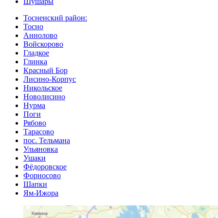
Шушары
Тосненский район:
Тосно
Аннолово
Войскорово
Гладкое
Глинка
Красный Бор
Лисино-Корпус
Никольское
Новолисино
Нурма
Поги
Рябово
Тарасово
пос. Тельмана
Ульяновка
Ушаки
Фёдоровское
Форносово
Шапки
Ям-Ижора