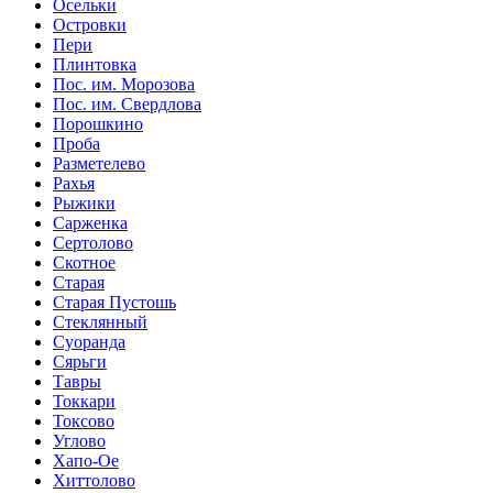
Осельки
Островки
Пери
Плинтовка
Пос. им. Морозова
Пос. им. Свердлова
Порошкино
Проба
Разметелево
Рахья
Рыжики
Сарженка
Сертолово
Скотное
Старая
Старая Пустошь
Стеклянный
Суоранда
Сярьги
Тавры
Токкари
Токсово
Углово
Хапо-Ое
Хиттолово