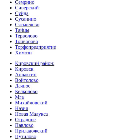
Семрино
Сиверский
Суйда
Сусанино
Сяськелево
Тайцы
Терволово
Тойворово
Торфопредприятие
Химози
Кировский район:
Кировск
Апраксин
Войтолово
Дачное
Келколово
Мга
Михайловский
Назия
Новая Малукса
Отрадное
Павлово
Приладожский
Путилово