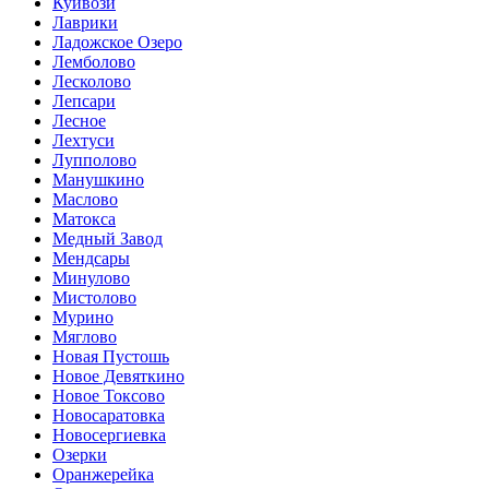
Куйвози
Лаврики
Ладожское Озеро
Лемболово
Лесколово
Лепсари
Лесное
Лехтуси
Лупполово
Манушкино
Маслово
Матокса
Медный Завод
Мендсары
Минулово
Мистолово
Мурино
Мяглово
Новая Пустошь
Новое Девяткино
Новое Токсово
Новосаратовка
Новосергиевка
Озерки
Оранжерейка