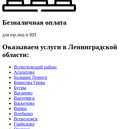
Безналичная оплата
для юр.лиц и ИП
Оказываем услуги в Ленинградской
области:
Всеволожский район:
Агалатово
Большие Пороги
Борисова Грива
Бугры
Ваганово
Вартемяги
Васкелово
Вирки
Воейково
Всеволожск
Гарболово