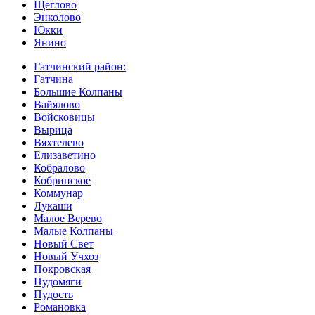
Щеглово
Энколово
Юкки
Янино
Гатчинский район:
Гатчина
Большие Колпаны
Вайялово
Войсковицы
Вырица
Вяхтелево
Елизаветино
Кобралово
Кобринское
Коммунар
Лукаши
Малое Верево
Малые Колпаны
Новый Свет
Новый Учхоз
Покровская
Пудомяги
Пудость
Романовка