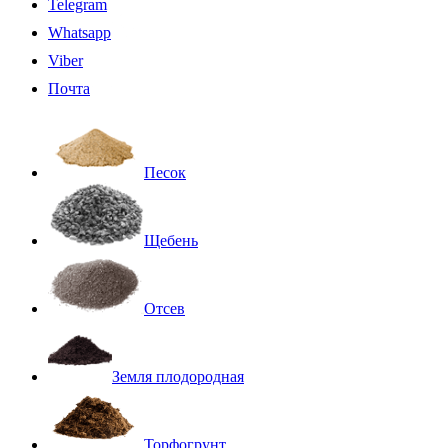
Telegram
Whatsapp
Viber
Почта
Песок
Щебень
Отсев
Земля плодородная
Торфогрунт