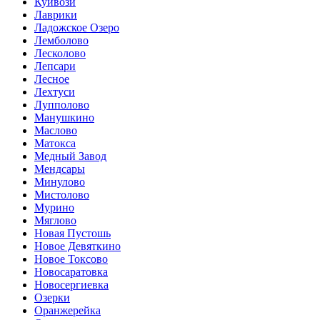
Куйвози
Лаврики
Ладожское Озеро
Лемболово
Лесколово
Лепсари
Лесное
Лехтуси
Лупполово
Манушкино
Маслово
Матокса
Медный Завод
Мендсары
Минулово
Мистолово
Мурино
Мяглово
Новая Пустошь
Новое Девяткино
Новое Токсово
Новосаратовка
Новосергиевка
Озерки
Оранжерейка