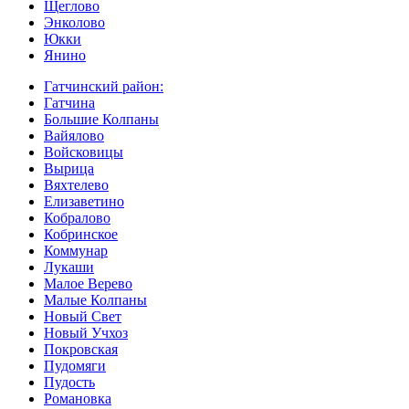
Щеглово
Энколово
Юкки
Янино
Гатчинский район:
Гатчина
Большие Колпаны
Вайялово
Войсковицы
Вырица
Вяхтелево
Елизаветино
Кобралово
Кобринское
Коммунар
Лукаши
Малое Верево
Малые Колпаны
Новый Свет
Новый Учхоз
Покровская
Пудомяги
Пудость
Романовка