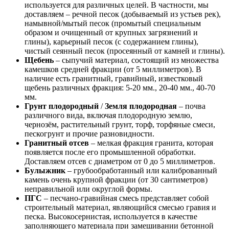
используется для различных целей. В частности, мы
доставляем – речной песок (добываемый из устьев рек),
намывной/мытый песок (промытый специальным
образом и очищенный от крупных загрязнений и
глины), карьерный песок (с содержанием глины),
чистый сеянный песок (просеянный от камней и глины).
Щебень
– сыпучий материал, состоящий из множества
камешков средней фракции (от 5 миллиметров). В
наличие есть гранитный, гравийный, известковый
щебень различных фракция: 5-20 мм., 20-40 мм., 40-70
мм.
Грунт плодородный
/
Земля плодородная
– почва
различного вида, включая плодородную землю,
чернозём, растительный грунт, торф, торфяные смеси,
пескогрунт и прочие разновидности.
Гранитный отсев
– мелкая фракция гранита, которая
появляется после его промышленной обработки.
Доставляем отсев с диаметром от 0 до 5 миллиметров.
Булыжник
– грубообработанный или калиброванный
камень очень крупной фракции (от 30 сантиметров)
неправильной или округлой формы.
ПГС
– песчано-гравийная смесь представляет собой
строительный материал, являющийся смесью гравия и
песка. Высокосернистая, используется в качестве
заполняющего материала при замешивании бетонной