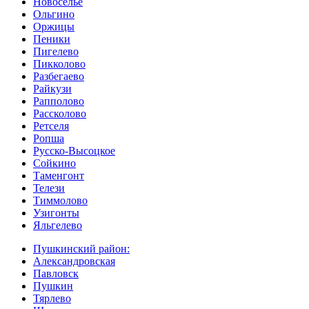
Новоселье
Ольгино
Оржицы
Пеники
Пигелево
Пикколово
Разбегаево
Райкузи
Рапполово
Рассколово
Ретселя
Ропша
Русско-Высоцкое
Сойкино
Таменгонт
Телези
Тиммолово
Узигонты
Яльгелево
Пушкинский район:
Александровская
Павловск
Пушкин
Тярлево