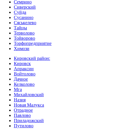
Семрино
Сиверский
Суйда
Сусанино
Сяськелево
Тайцы
Терволово
Тойворово
Торфопредприятие
Химози
Кировский район:
Кировск
Апраксин
Войтолово
Дачное
Келколово
Мга
Михайловский
Назия
Новая Малукса
Отрадное
Павлово
Приладожский
Путилово