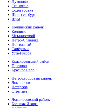
Пухолово
Синявино
Сологубовка
Шлиссельбург
Шум
Колпинский район:
Колпино
Металлострой
Петро-Славянка
Понтонный
Сапёрный
Усть-Ижора
Красносельский район:
Горелово
Красное Село
Петродворцовый район:
Ломоносов
Петергоф
Стрельна
Ломоносовский район:
Большая Ижора