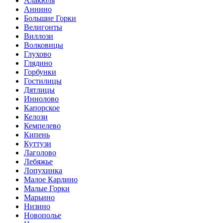
Алакюля
Аннино
Большие Горки
Велигонты
Виллози
Волковицы
Глухово
Глядино
Горбунки
Гостилицы
Дятлицы
Иннолово
Капорское
Келози
Кемпелево
Кипень
Куттузи
Лаголово
Лебяжье
Лопухинка
Малое Карлино
Малые Горки
Марьино
Низино
Новополье