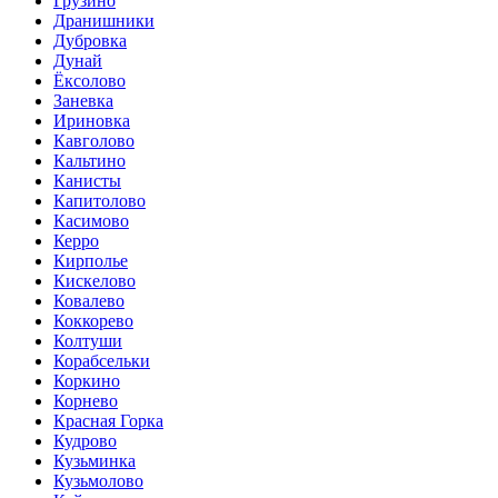
Грузино
Дранишники
Дубровка
Дунай
Ёксолово
Заневка
Ириновка
Кавголово
Кальтино
Канисты
Капитолово
Касимово
Керро
Кирполье
Кискелово
Ковалево
Коккорево
Колтуши
Корабсельки
Коркино
Корнево
Красная Горка
Кудрово
Кузьминка
Кузьмолово