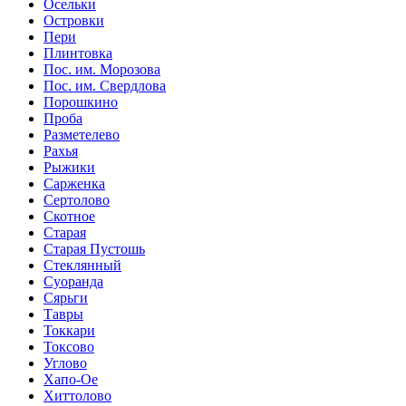
Осельки
Островки
Пери
Плинтовка
Пос. им. Морозова
Пос. им. Свердлова
Порошкино
Проба
Разметелево
Рахья
Рыжики
Сарженка
Сертолово
Скотное
Старая
Старая Пустошь
Стеклянный
Суоранда
Сярьги
Тавры
Токкари
Токсово
Углово
Хапо-Ое
Хиттолово