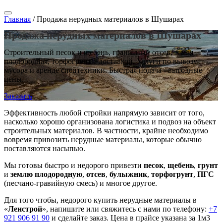
Главная
/
Продажа нерудных материалов в Шушарах
Продажа нерудных материалов в Шушарах
Строительный песок и щебень, гранитный отсев, земля
плодородная, торфогрунт с доставкой. Услуги по вывозу
мусора и аренде спецтехники. Быстрая подача - выгодные
цены.
Заказать
Эффективность любой стройки напрямую зависит от того,
насколько хорошо организована логистика и подвоз на объект
строительных материалов. В частности, крайне необходимо
вовремя привозить нерудные материалы, которые обычно
поставляются насыпью.
Мы готовы быстро и недорого привезти
песок
,
щебень
,
грунт
и
землю плодородную
,
отсев
,
булыжник
,
торфогрунт
,
ПГС
(песчано-гравийную смесь) и многое другое.
Для того чтобы, недорого купить нерудные материалы в
«
Ленстрой
», напишите или свяжитесь с нами по телефону:
+7
921 906 91 90
и сделайте заказ. Цена в прайсе указана за 1м3