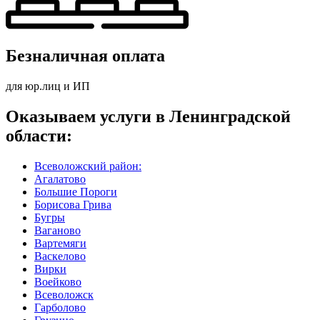
Безналичная оплата
для юр.лиц и ИП
Оказываем услуги в Ленинградской
области:
Всеволожский район:
Агалатово
Большие Пороги
Борисова Грива
Бугры
Ваганово
Вартемяги
Васкелово
Вирки
Воейково
Всеволожск
Гарболово