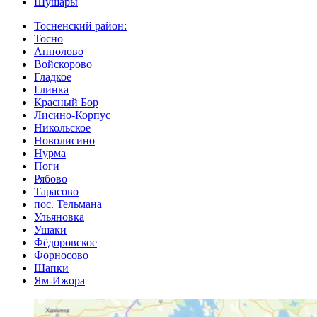
Шушары
Тосненский район:
Тосно
Аннолово
Войскорово
Гладкое
Глинка
Красный Бор
Лисино-Корпус
Никольское
Новолисино
Нурма
Поги
Рябово
Тарасово
пос. Тельмана
Ульяновка
Ушаки
Фёдоровское
Форносово
Шапки
Ям-Ижора